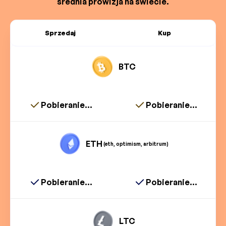
średnia prowizja na świecie.
Sprzedaj
Kup
BTC
Pobieranie...
Pobieranie...
ETH
(eth, optimism, arbitrum)
Pobieranie...
Pobieranie...
LTC