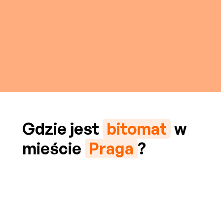
Gdzie jest
bitomat
w
mieście
Praga
?