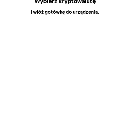
Wybierz kryptowalutę
i włóż gotówkę do urządzenia.
2
3