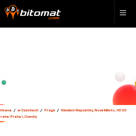
Główna
/
w Czechach
/
Praga
/
Náměstí Republiky, Nové Město, 110 00
Praha-Praha 1, Czechy