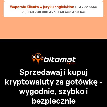
Wsparcie Klienta w języku angielskim:
+1 4792 5555
71, +48 730 008 496, +48 455 450 165
Sprzedawaj i kupuj
kryptowaluty za gotówkę -
wygodnie, szybko i
bezpiecznie