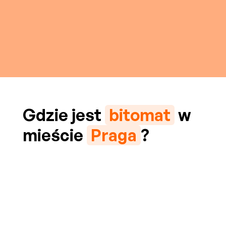
Gdzie jest
bitomat
w
mieście
Praga
?