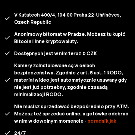
V Kuťatech 400/4, 104 00 Praha 22-Uhříněves,
Czech Republic
Anonimowy bitomat w Pradze. Możesz tu kupić
Bitcoin i inne kryptowaluty.
Dostępnych jest w nim teraz
0 CZK
Kamery zainstalowane są w celach
bezpieczeństwa. Zgodnie z art. 5 ust. 1 RODO,
materiał wideo jest automatycznie usuwany gdy
nie jest już potrzebny, zgodnie z zasadą
minimalizacji RODO.
Nie musisz sprzedawać bezpośrednio przy ATM.
Możesz też sprzedać online, a gotówkę odebrać
w nim w dowolnym momencie -
poradnik jak
24/7