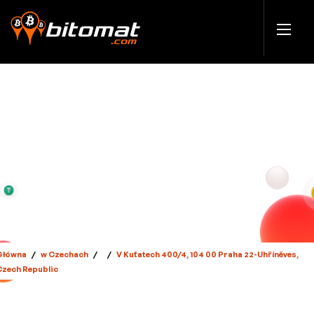
Główna
/
w Czechach
/
/
V Kuťatech 400/4, 104 00 Praha 22-Uhříněves,
Czech Republic