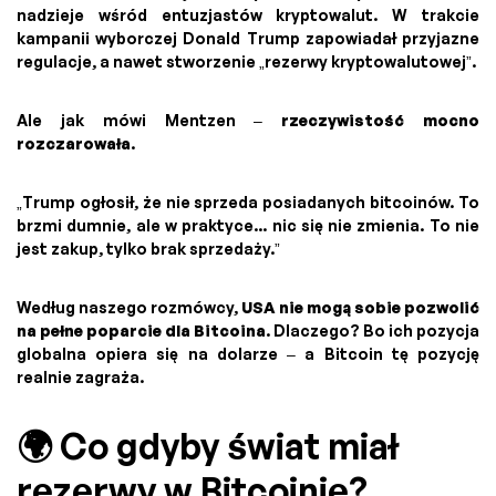
nadzieje wśród entuzjastów kryptowalut. W trakcie
kampanii wyborczej Donald Trump zapowiadał przyjazne
regulacje, a nawet stworzenie „rezerwy kryptowalutowej”.
Ale jak mówi Mentzen –
rzeczywistość mocno
rozczarowała
.
„Trump ogłosił, że nie sprzeda posiadanych bitcoinów. To
brzmi dumnie, ale w praktyce... nic się nie zmienia. To nie
jest zakup, tylko brak sprzedaży.”
Według naszego rozmówcy,
USA nie mogą sobie pozwolić
na pełne poparcie dla Bitcoina
. Dlaczego? Bo ich pozycja
globalna opiera się na dolarze – a Bitcoin tę pozycję
realnie zagraża.
🌍 Co gdyby świat miał
rezerwy w Bitcoinie?