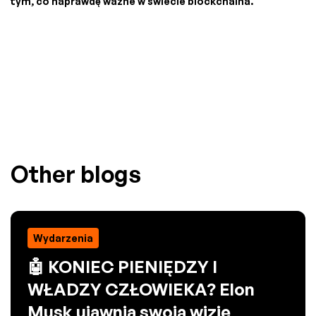
tym, co naprawdę ważne w świecie blockchaina.
Other blogs
Wydarzenia
🤖 KONIEC PIENIĘDZY I
WŁADZY CZŁOWIEKA? Elon
Musk ujawnia swoją wizję