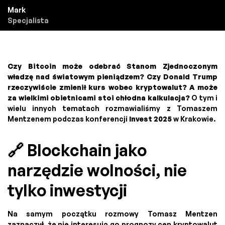
Mark
Specjalista
Czy Bitcoin może odebrać Stanom Zjednoczonym
władzę nad światowym pieniądzem? Czy Donald Trump
rzeczywiście zmienił kurs wobec kryptowalut? A może
za wielkimi obietnicami stoi chłodna kalkulacja?
O tym i
wielu innych tematach rozmawialiśmy z Tomaszem
Mentzenem podczas konferencji
Invest 2025
w Krakowie.
🔗 Blockchain jako
narzędzie wolności, nie
tylko inwestycji
Na samym początku rozmowy Tomasz Mentzen
zaznaczył, że nie interesują go prognozy cen kryptowalut