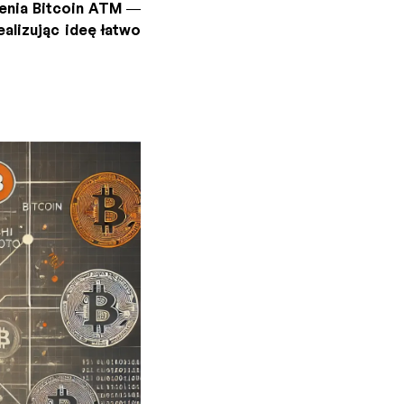
zenia Bitcoin ATM —
alizując ideę łatwo