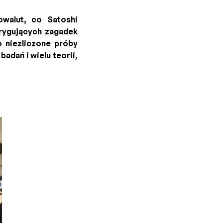
owalut, co Satoshi
trygujących zagadek
 niezliczone próby
adań i wielu teorii,