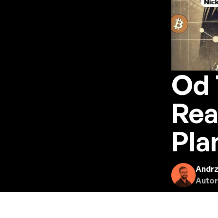
Od 
Rea
Pla
Andrz
Autor