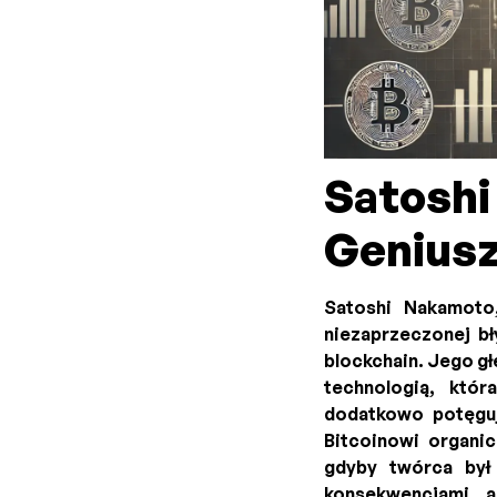
Satosh
Geniusz
Satoshi Nakamoto
niezaprzeczonej bł
blockchain. Jego gł
technologią, któ
dodatkowo potęguj
Bitcoinowi organi
gdyby twórca był 
konsekwencjami, a