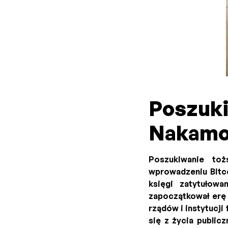
Poszuki
Nakamo
Poszukiwanie to
wprowadzeniu Bitco
księgi zatytułowa
zapoczątkował erę 
rządów i instytucj
się z życia public