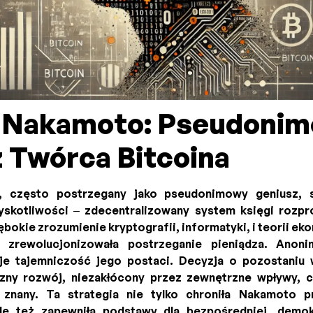
i Nakamoto: Pseudoni
 Twórca Bitcoina
, często postrzegany jako pseudonimowy geniusz, s
yskotliwości – zdecentralizowany system księgi rozpr
ębokie zrozumienie kryptografii, informatyki, i teorii 
ra zrewolucjonizowała postrzeganie pieniądza. Ano
e tajemniczość jego postaci. Decyzja o pozostaniu w
czny rozwój, niezakłócony przez zewnętrzne wpływy, c
znany. Ta strategia nie tylko chroniła Nakamoto p
le też zapewniła podstawy dla bezpośredniej, demo