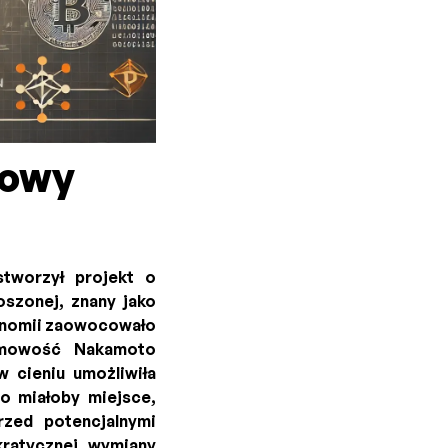
mowy
tworzył projekt o
oszonej, znany jako
ekonomii zaowocowało
nimowość Nakamoto
 cieniu umożliwiła
o miałoby miejsce,
rzed potencjalnymi
kratycznej wymiany