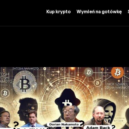
Kup krypto
Wymień na gotówkę