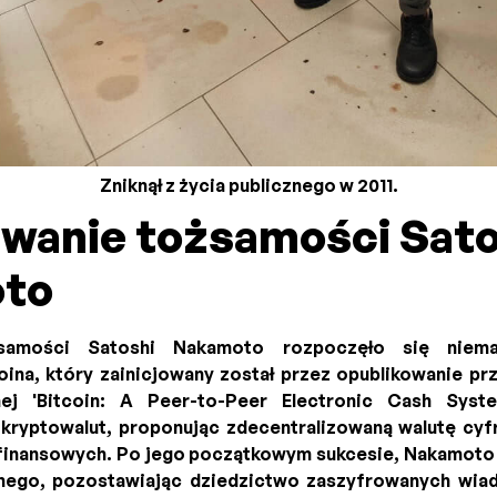
Zniknął z życia publicznego w 2011.
wanie tożsamości Sato
to
żsamości Satoshi Nakamoto rozpoczęło się niema
ina, który zainicjowany został przez opublikowanie pr
nej 'Bitcoin: A Peer-to-Peer Electronic Cash Sys
kryptowalut, proponując zdecentralizowaną walutę cyf
i finansowych. Po jego początkowym sukcesie, Nakamot
znego, pozostawiając dziedzictwo zaszyfrowanych wia