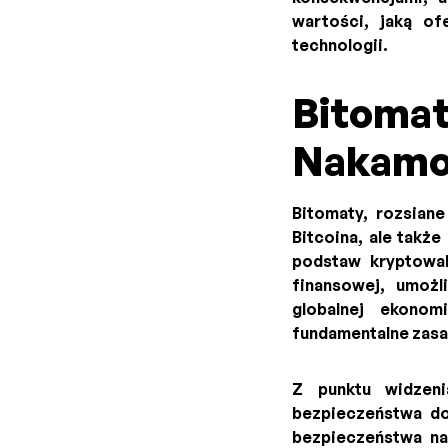
wartości, jaką of
technologii.
Bitomaty
Nakamo
Bitomaty, rozsiane
Bitcoina, ale takż
podstaw kryptowalu
finansowej, umoż
globalnej ekonom
fundamentalne zasa
Z punktu widzen
bezpieczeństwa do
bezpieczeństwa na