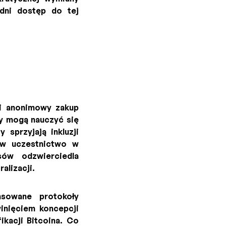
edni dostęp do tej
y i anonimowy zakup
cy mogą nauczyć się
 sprzyjają inkluzji
ów uczestnictwo w
sów odzwierciedla
alizacji.
sowane protokoły
inięciem koncepcji
kacji Bitcoina. Co