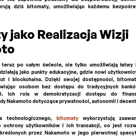
erują dziś bitomaty, umożliwiając każdemu bezpośr
 jako Realizacja Wizji
to
 teraz po całym świecie, nie tylko umożliwiają łatw
e działają jako punkty edukacyjne, gdzie nowi użytkowni
t i blockchaina. Dzięki swojej dostępności, bitomaty
liwiając osobom bez dostępu do tradycyjnych bank
ii. Ich rola w demokratyzacji dostępu do finan
dy Nakamoto dotyczące prywatności, autonomii i decentr
ia technologicznego,
bitomaty
wykorzystują zaawan
 ochrony użytkowników i ich transakcji, co jest rozw
kreślonych przez Nakamoto w jego pierwotnej specyfi