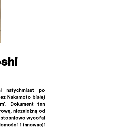
shi
l natychmiast po
zez Nakamoto białej
tem'. Dokument ten
rową, niezależną od
o stopniowo wycofał
domości i innowacji