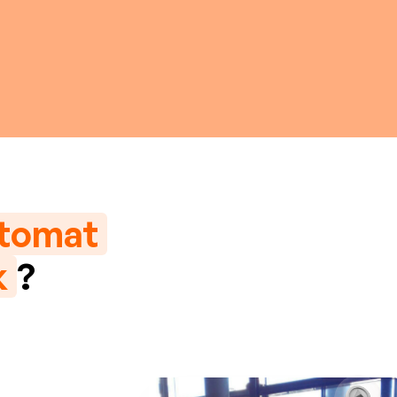
utomat
k
?