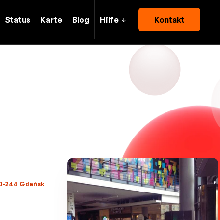
Status
Karte
Blog
Hilfe
Kontakt
80-244 Gdańsk