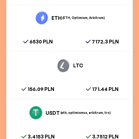
ETH
(ETH, Optimism, Arbitrum)
6530 PLN
7172.3 PLN
LTC
156.09 PLN
171.44 PLN
USDT
(eth, optimismus, arbitrum, trx)
3.4153 PLN
3.7512 PLN