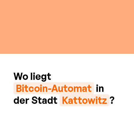
Wo liegt
Bitcoin-Automat
in
der Stadt
Kattowitz
?