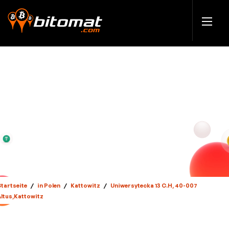
Startseite
/
in Polen
/
Kattowitz
/
Uniwersytecka 13 C.H, 40-007
Altus,Kattowitz