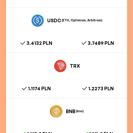
USDC
(ETH, Optimism, Arbitrum)
3.4132 PLN
3.7489 PLN
TRX
1.1174 PLN
1.2273 PLN
BNB
(bsc)