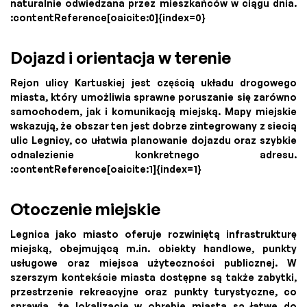
naturalnie odwiedzana przez mieszkańców w ciągu dnia.
:contentReference[oaicite:0]{index=0}
Dojazd i orientacja w terenie
Rejon ulicy Kartuskiej jest częścią układu drogowego
miasta, który umożliwia sprawne poruszanie się zarówno
samochodem, jak i komunikacją miejską. Mapy miejskie
wskazują, że obszar ten jest dobrze zintegrowany z siecią
ulic Legnicy, co ułatwia planowanie dojazdu oraz szybkie
odnalezienie konkretnego adresu.
:contentReference[oaicite:1]{index=1}
Otoczenie miejskie
Legnica jako miasto oferuje rozwiniętą infrastrukturę
miejską, obejmującą m.in. obiekty handlowe, punkty
usługowe oraz miejsca użyteczności publicznej. W
szerszym kontekście miasta dostępne są także zabytki,
przestrzenie rekreacyjne oraz punkty turystyczne, co
sprawia, że lokalizacje w obrębie miasta są łatwe do