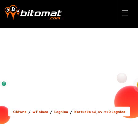
Główna
/
w Polsce
/
Legnica
/
Kartuska 46, 59-220 Legnica