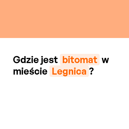
Gdzie jest
bitomat
w
mieście
Legnica
?