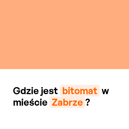
Gdzie jest
bitomat
w
mieście
Zabrze
?