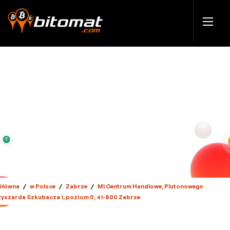
Główna
/
w Polsce
/
Zabrze
/
M1 Centrum Handlowe, Plutonowego
Ryszarda Szkubacza 1, poziom 0, 41-800 Zabrze