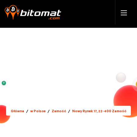
Główna
/
w Polsce
/
Zamość
/
Nowy Rynek 17, 22-400 Zamość