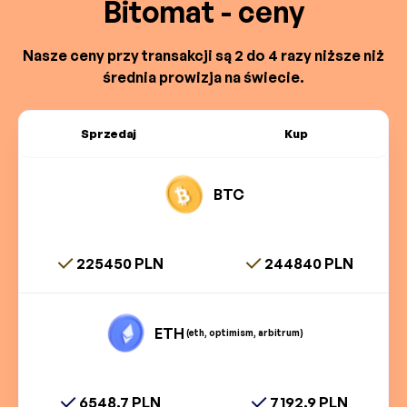
Bitomat - ceny
Nasze ceny przy transakcji są 2 do 4 razy niższe niż
średnia prowizja na świecie.
Sprzedaj
Kup
BTC
225450 PLN
244840 PLN
ETH
(eth, optimism, arbitrum)
6548.7 PLN
7192.9 PLN