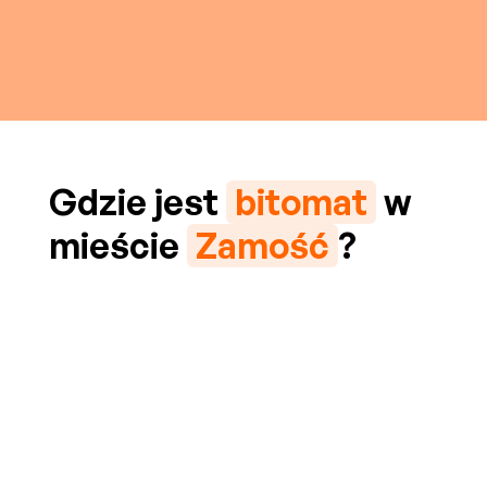
Gdzie jest
bitomat
w
mieście
Zamość
?