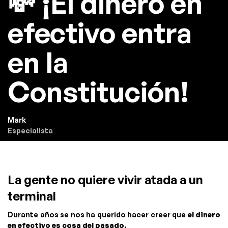
💸 ¡El dinero en
efectivo entra
en la
Constitución!
Mark
Especialista
La gente no quiere vivir atada a un
terminal
Durante años se nos ha querido hacer creer que
el dinero
en efectivo es cosa del pasado
.