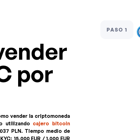
PASO 1
vender
C por
cómo vender la criptomoneda
o utilizando
cajero bitcoin
4037 PLN
. Tiempo medio de
e KYC:
15,000 EUR / 1,000 EUR