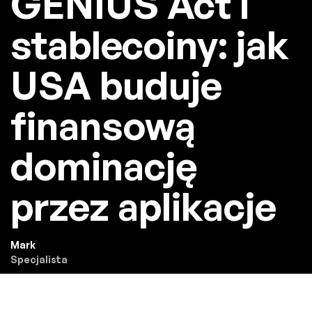
GENIUS Act i
stablecoiny: jak
USA buduje
finansową
dominację
przez aplikacje
Mark
Specjalista