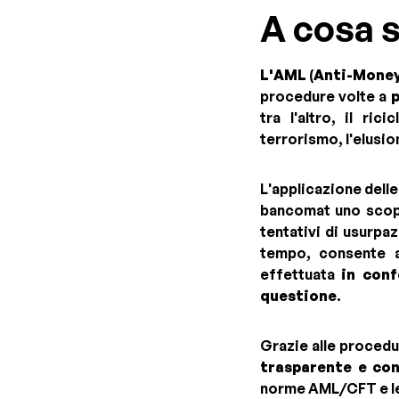
A cosa s
L'AML
(
Anti-Money
procedure volte a
p
tra l'altro, il ric
terrorismo, l'elusion
L'applicazione dell
bancomat uno scopo
tentativi di usurpa
tempo, consente a
effettuata
in conf
questione
.
Grazie alle procedu
trasparente e con
norme AML/CFT e le 