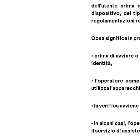
dell'utente prima 
dispositivo, del t
regolamentazioni rel
Cosa significa in pr
• prima di avviare 
identità,
• l'operatore comp
utilizza l'apparecch
• la verifica avvie
• In alcuni casi, l'
il servizio di assis