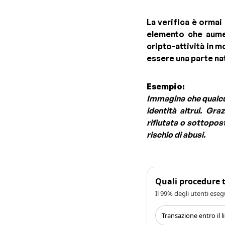
La verifica è ormai
elemento che aument
cripto-attività in 
essere una parte na
Esempio:
Immagina che qualcun
identità altrui. Gr
rifiutata o sottopost
rischio di abusi.
Quali procedure 
Il 99% degli utenti eseg
Transazione entro il l