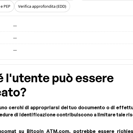
i e PEP
Verifica approfondita (EDD)
—
—
—
é l'utente può essere
cato?
no cerchi di appropriarsi del tuo documento o di effett
dure di identificazione contribuiscono a limitare tale ris
ncomat su Bitcoin ATM.com, potrebbe essere richiesta