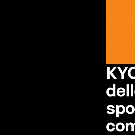
KYC
dell
spo
com