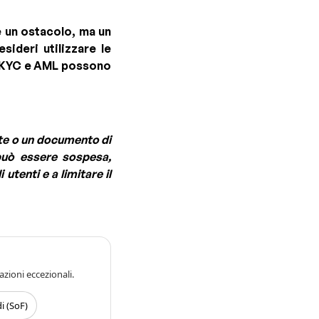
è un ostacolo, ma un
sideri utilizzare le
re KYC e AML possono
nte o un documento di
 può essere sospesa,
utenti e a limitare il
azioni eccezionali.
i (SoF)