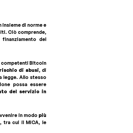
 un insieme di norme e
leciti. Ciò comprende,
il finanziamento del
i competenti Bitcoin
 rischio di abusi
, di
a legge. Allo stesso
zione possa essere
to del servizio in
 avvenire in modo
più
a
, tra cui il MiCA, le