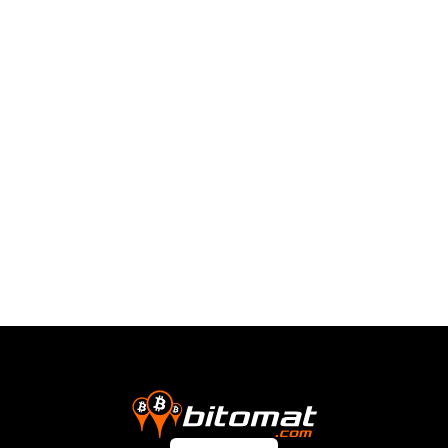
Non è stato nominato un responsabile formale della
protezione dei dati.
Per questioni di privacy, utilizzare il modulo di contatto:
Bitomat.com/contact
ABBREVIAZIONI
VOI
- la persona fisica i cui dati sono trattati.
NOI / NOSTRO
-
Fujara Networks s.r.o.