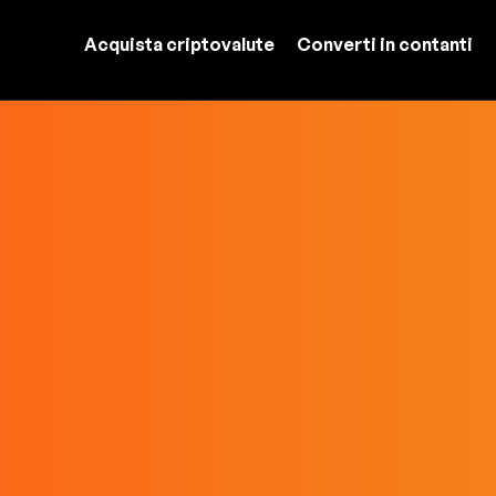
Acquista criptovalute
Converti in contanti