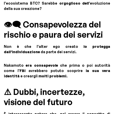
l'ecosistema BTC? Sarebbe
orgoglioso dell
'evoluzione
della sua creazione?
👁️‍🗨️ Consapevolezza del
rischio e paura dei servizi
Non è che l'alter ego creato
lo protegga
dall'individuazione
da parte dei servizi.
Nakamoto
era consapevole
che prima o poi autorità
come l'
FBI
avrebbero potuto scoprire
la sua vera
identità
e creargli
molti problemi
.
⚠️ Dubbi, incertezze,
visione del futuro
È interessante notare che, nel creare il concetto di