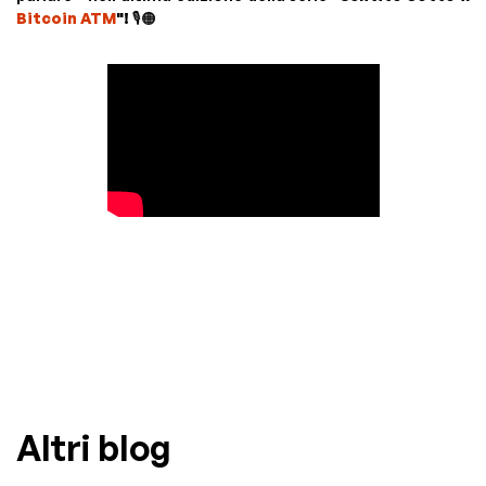
Bitcoin ATM
"!
🎙️🟠
Altri blog