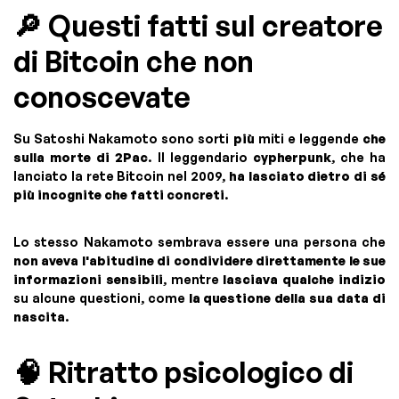
🔎 Questi fatti sul creatore
di Bitcoin che non
conoscevate
Su Satoshi Nakamoto sono sorti
più
miti e leggende
che
sulla morte di 2Pac
. Il leggendario
cypherpunk
, che ha
lanciato la rete Bitcoin nel 2009,
ha lasciato dietro di sé
più incognite che fatti concreti
.
Lo stesso Nakamoto sembrava essere una persona che
non aveva l'abitudine di condividere direttamente le sue
informazioni sensibili
, mentre
lasciava qualche indizio
su alcune questioni, come
la questione della sua data di
nascita
.
🧠 Ritratto psicologico di