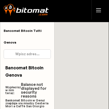
Bancomat Bitcoin Tutti
Genova
Bancomat Bitcoin
Genova
Balance not
Wypłacisz
displayed for
w nim
security
teraz:
reasons
Bankomat Bitcoin w Genui
znajduje się między Cesteria
Mori a Caffè San Giorgio