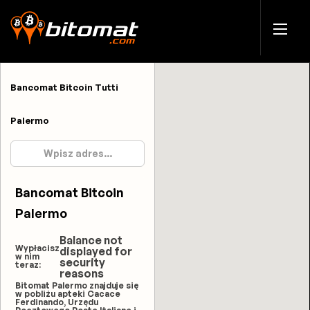
Bancomat Bitcoin Tutti
Palermo
Bancomat Bitcoin
Palermo
Balance not
Wypłacisz
displayed for
w nim
security
teraz:
reasons
Bitomat Palermo znajduje się
w pobliżu apteki Cacace
Ferdinando, Urzędu