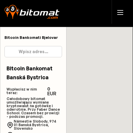
Bitcoin Bankomati Bjelovar
Bitcoin Bankomat
Banská Bystrica
0
Wypłacisz w nim
teraz:
EUR
Całodobowy bitomat
umożliwiający wymianę
kryptowalut na gotówkę i
odwrotnie. Przy Faber Dance
School. Czasem bez prowizji
- podczas promocji.
Námestie Slobody, 974
01 Banská Bystrica,
Slovensko