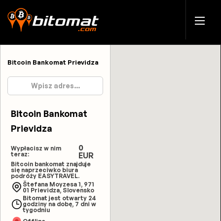
Bitcoin Bankomat Prievidza
Bitcoin Bankomat
Prievidza
0
Wypłacisz w nim
teraz:
EUR
Bitcoin bankomat znajduje
się naprzeciwko biura
podróży EASYTRAVEL.
Štefana Moyzesa 1, 971
01 Prievidza, Slovensko
Bitomat jest otwarty 24
godziny na dobę, 7 dni w
tygodniu