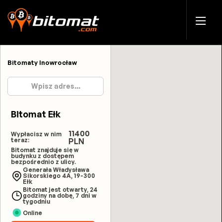
Bitomaty Inowrocław
Bitomat Ełk
11400
Wypłacisz w nim
teraz:
PLN
Bitomat znajduje się w
budynku z dostępem
bezpośrednio z ulicy.
Generała Władysława
Sikorskiego 4A, 19-300
Ełk
Bitomat jest otwarty, 24
godziny na dobę, 7 dni w
tygodniu
Online