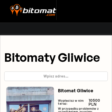
Bitomaty Gliwice
Bitomat Gliwice
10500
Wypłacisz w nim
teraz:
PLN
W przypadku problemów z
urządzeniem, prosimy