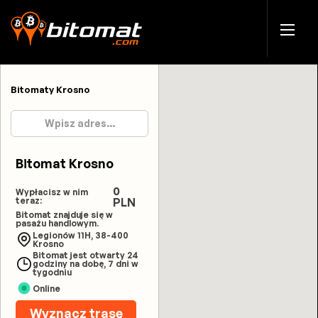
Bitomaty Krosno
Bitomat Krosno
0
Wypłacisz w nim
teraz:
PLN
Bitomat znajduje się w
pasażu handlowym.
Legionów 11H, 38-400
Krosno
Bitomat jest otwarty 24
godziny na dobę, 7 dni w
tygodniu
Online
Wyznacz trasę