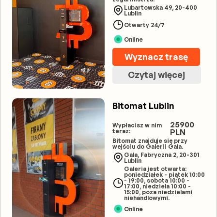
Lubartowska 49, 20-400
Lublin
Otwarty 24/7
Online
Wyznacz trasę
Czytaj więcej
Bitomat Lublin
25900
Wypłacisz w nim
teraz:
PLN
Bitomat znajduje się przy
wejściu do Galerii Gala.
Gala, Fabryczna 2, 20-301
Lublin
Galeria jest otwarta:
poniedziałek - piątek 10:00
- 19:00, sobota 10:00 -
17:00, niedziela 10:00 -
15:00, poza niedzielami
niehandlowymi.
Online