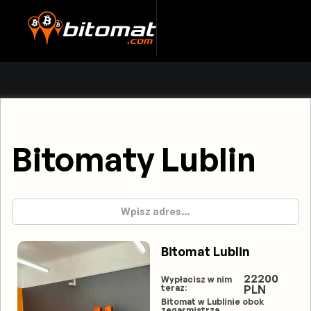
Bitomaty Lublin
Bitomat Lublin
22200
Wypłacisz w nim
teraz:
PLN
Bitomat w Lublinie obok
zegarmistrza.