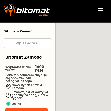
Bitomaty Zamość
Bitomat Zamość
1600
Wypłacisz w nim
teraz:
PLN
Lokal z bitomatem znajduje
się obok zakładu
fotograficznego.
Nowy Rynek 17, 22-400
Zamość
Bitomat jest otwarty 24
godziny na dobę, 7 dni w
tygodniu
Online