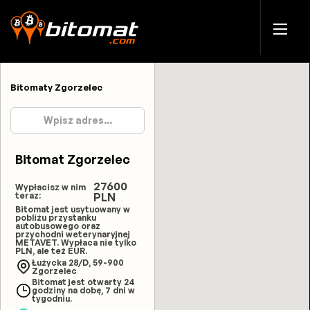
Bitomaty Zgorzelec
Bitomat Zgorzelec
27600
Wypłacisz w nim
teraz:
PLN
Bitomat jest usytuowany w
pobliżu przystanku
autobusowego oraz
przychodni weterynaryjnej
METAVET. Wypłaca nie tylko
PLN, ale też EUR.
Łużycka 28/D, 59-900
Zgorzelec
Bitomat jest otwarty 24
godziny na dobę, 7 dni w
tygodniu.