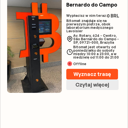
Bernardo do Campo
0 BRL
Wypłacisz w nim teraz:
Bitomat znajduje się na
pierwszym piętrze, obok
laboratorium medycznego
Lavoisier
Av. Rotary, 624 - Centro,
São Bernardo do Campo -
SP, 09721-000, Brazylia
Bitomat jest otwarty od
poniedziałku do soboty
między 10:00 a 23:00, a w
niedzielę od 11:00 do 21:00
Offline
Wyznacz trasę
Czytaj więcej