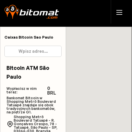
Caixas Bitcoin Sao Paulo
Bitcoin ATM São
Paulo
0
Wypłacisz w nim
teraz:
BRL
Bankomat Bitcoin w
Shopping Metrô Boulevard
Tatuapé znajduje się obok
tradycyjnych bankomatów,
na piętrze G1.
Shopping Metrô
Boulevard Tatuapé - R.
Gonçalves Crespo, 78 -
Tatuapé, São Paulo - SP,
03066-030, Brazylia