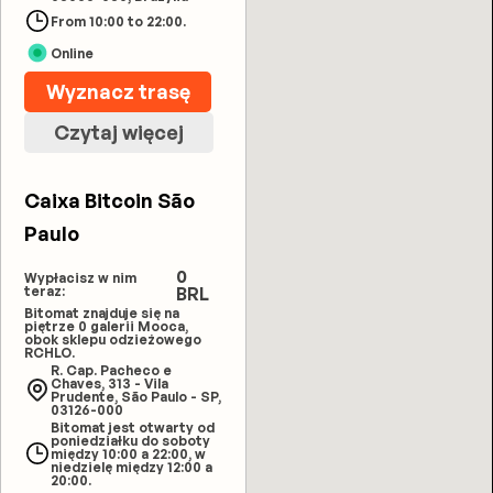
From 10:00 to 22:00.
Online
Wyznacz trasę
Czytaj więcej
Caixa Bitcoin São
Paulo
0
Wypłacisz w nim
teraz:
BRL
Bitomat znajduje się na
piętrze 0 galerii Mooca,
obok sklepu odzieżowego
RCHLO.
R. Cap. Pacheco e
Chaves, 313 - Vila
Prudente, São Paulo - SP,
03126-000
Bitomat jest otwarty od
poniedziałku do soboty
między 10:00 a 22:00, w
niedzielę między 12:00 a
20:00.