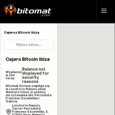
Cajeros Bitcoin Ibiza
Cajero Bitcoin Ibiza
Balance not
Wypłacisz
displayed for
w nim
security
teraz:
reasons
Bitomat Eivissa znajduje się
w Locutorio Nasuru obok
Western Union, w pobliżu
skrzyżowania ulic Periodista
Francesc Escanellas i
Galicia.
Locutorio Nasuru,
Carrer Periodista
Francesc Escanellas, 5,
07800 Ibiza, Balearic