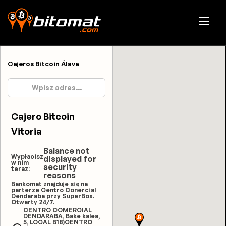
Cajeros Bitcoin Álava
Cajero Bitcoin
Vitoria
Balance not
Wypłacisz
displayed for
w nim
security
teraz:
reasons
Bankomat znajduje się na
parterze Centro Conercial
Dendaraba przy SuperBox.
Otwarty 24/7.
CENTRO COMERCIAL
DENDARABA, Bake kalea,
5, LOCAL B18)CENTRO