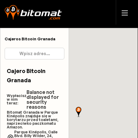
Cajeros Bitcoin Granada
Cajero Bitcoin
Granada
Balance not
Wypłacisz
displayed for
w nim
security
teraz:
reasons
Bitomat Granada w Parque
Kinépolis znajduje się w
korytarzu przed toaletami,
naprzeciwko paczkomatu
Amazon.
Parque Kinépolis, Calle
Blvd. Billy Wilder, 24,