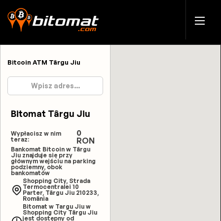
Bitcoin ATM Târgu Jiu
Bitomat Târgu Jiu
0
Wypłacisz w nim
teraz:
RON
Bankomat Bitcoin w Târgu
Jiu znajduje się przy
głównym wejściu na parking
podziemny, obok
bankomatów
Shopping City, Strada
Termocentralei 10
Parter, Târgu Jiu 210233,
România
Bitomat w Targu Jiu w
Shopping City Târgu Jiu
jest dostępny od