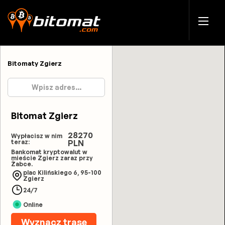
Bitomaty Zgierz
Bitomat Zgierz
28270
Wypłacisz w nim
teraz:
PLN
Bankomat kryptowalut w
mieście Zgierz zaraz przy
Żabce.
plac Kilińskiego 6, 95-100
Zgierz
24/7
Online
Wyznacz trasę