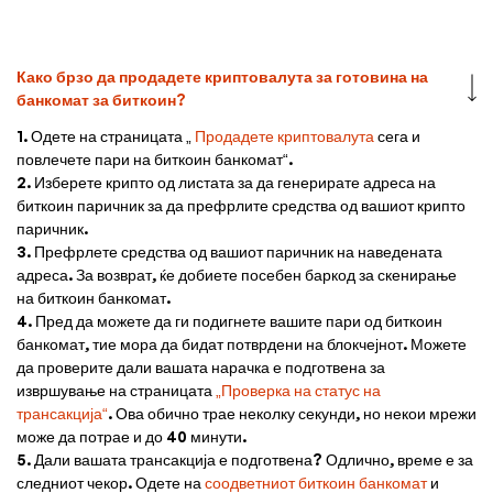
Како брзо да продадете криптовалута за готовина на
банкомат за биткоин?
1. Одете на страницата „
Продадете криптовалута
сега и
повлечете пари на биткоин банкомат“.
2. Изберете крипто од листата за да генерирате адреса на
биткоин паричник за да префрлите средства од вашиот крипто
паричник.
3. Префрлете средства од вашиот паричник на наведената
адреса. За возврат, ќе добиете посебен баркод за скенирање
на биткоин банкомат.
4. Пред да можете да ги подигнете вашите пари од биткоин
банкомат, тие мора да бидат потврдени на блокчејнот. Можете
да проверите дали вашата нарачка е подготвена за
извршување на страницата
„Проверка на статус на
трансакција“
. Ова обично трае неколку секунди, но некои мрежи
може да потрае и до 40 минути.
5. Дали вашата трансакција е подготвена? Одлично, време е за
следниот чекор. Одете на
соодветниот биткоин банкомат
и