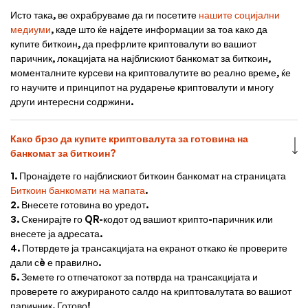
Исто така, ве охрабруваме да ги посетите
нашите социјални
медиуми
, каде што ќе најдете информации за тоа како да
купите биткоин, да префрлите криптовалути во вашиот
паричник, локацијата на најблискиот банкомат за биткоин,
моменталните курсеви на криптовалутите во реално време, ќе
го научите и принципот на рударење криптовалути и многу
други интересни содржини.
Како брзо да купите криптовалута за готовина на
банкомат за биткоин?
1. Пронајдете го најблискиот биткоин банкомат на страницата
Биткоин банкомати на мапата
.
2. Внесете готовина во уредот.
3. Скенирајте го QR-кодот од вашиот крипто-паричник или
внесете ја адресата.
4. Потврдете ја трансакцијата на екранот откако ќе проверите
дали сè е правилно.
5. Земете го отпечатокот за потврда на трансакцијата и
проверете го ажурираното салдо на криптовалутата во вашиот
паричник. Готово!