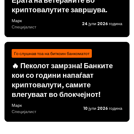
криптовалутите завршува.
Марк
24 јули 2026 година
Специјалист
Го слушнав тоа на биткоин банкоматот
🔥 Пеколот замрзна! Банките
кои со години напаѓаат
криптовалути, самите
влегуваат во блокчејнот!
Марк
10 јули 2026 година
Специјалист