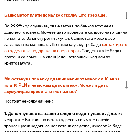
Банкоматот плати помалку отколку што требаше.
Во 99,9% од случаите, ова е затоа што банкоматот нема
доволно готовина. Можете да го проверите салдото на готовина
на мапата. Во многу ретки случаи, банкнотата може да се
заглавила во машината. Во такви случаи, треба да
контактирате
со одделот за поддршка на операторот
. Средствата ќе бидат
вратени со помош на специјален готовински код или во
криптовалута.
Ми останува помалку од минималниот износ од 10 евра
или 10 PLN и не можам да подигнам. Може ли да го
акумулирам преостанатиот износ?
Постојат неколку начини:
1.
Дополнување на вашето следно подигнување
: Доколку
испратите Биткоин на истата адреса или имате повеќе
трансакциски кодови со неплатени средства, износот ќе биде
додаден на вашето следно подигнување. Износите ќе бидат