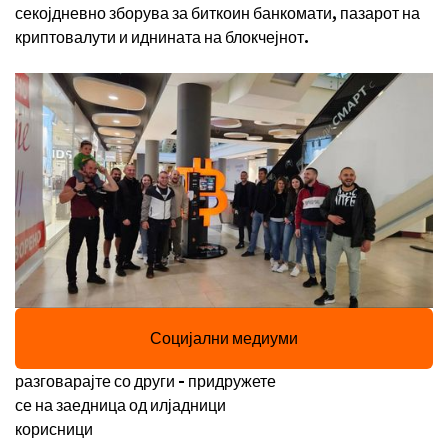
секојдневно зборува за биткоин банкомати, пазарот на
криптовалути и иднината на блокчејнот.
Социјални медиуми
разговарајте со други - придружете
се на заедница од илјадници
корисници