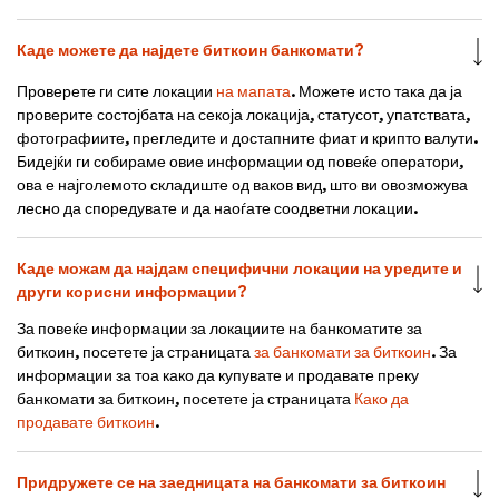
Каде можете да најдете биткоин банкомати?
Проверете ги сите локации
на мапата
. Можете исто така да ја
проверите состојбата на секоја локација, статусот, упатствата,
фотографиите, прегледите и достапните фиат и крипто валути.
Бидејќи ги собираме овие информации од повеќе оператори,
ова е најголемото складиште од ваков вид, што ви овозможува
лесно да споредувате и да наоѓате соодветни локации.
Каде можам да најдам специфични локации на уредите и
други корисни информации?
За повеќе информации за локациите на банкоматите за
биткоин, посетете ја страницата
за банкомати за биткоин
. За
информации за тоа како да купувате и продавате преку
банкомати за биткоин, посетете ја страницата
Како да
продавате биткоин
.
Придружете се на заедницата на банкомати за биткоин