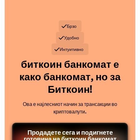
Брзо
Удобно
Интуитивно
биткоин банкомат е
како банкомат, но за
Биткоин!
Ова е најлесниот начин за трансакции во
криптовалути.
Продадете сега и подигнете
готовина на биткоин банкомат