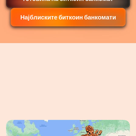
Најблиските биткоин банкомати