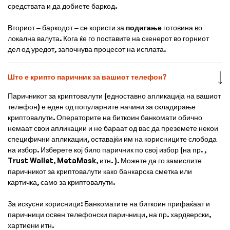
средствата и да добиете баркод.
Вториот – баркодот – се користи за
подигање
готовина во
локална валута. Кога ќе го поставите на скенерот во горниот
дел од уредот, започнува процесот на исплата.
Што е крипто паричник за вашиот телефон?
Паричникот за криптовалути (едноставно апликација на вашиот
телефон) е еден од популарните начини за складирање
криптовалути. Операторите на биткоин банкомати обично
немаат свои апликации и не бараат од вас да преземете некои
специфични апликации, оставајќи им на корисниците слобода
на избор. Изберете кој било паричник по свој избор (на пр. ,
Trust Wallet, MetaMask, итн. ). Можете да го замислите
паричникот за криптовалути како банкарска сметка или
картичка, само за криптовалути.
За искусни корисници: Банкоматите на биткоин прифаќаат и
паричници освен телефонски паричници, на пр. хардверски,
хартиени итн.