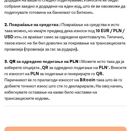
собрани заедно и додадени на еден код, што ќе ви овозможи да
подигнувате готовина на банкомат со Биткоин.
2.
Повраќање на средства
: Повраќање на средства е исто
така можно, но имајте предвид дека износи под 10 EUR / PLN /
USD итн. се враќаат само за одредени криптовалути. Типично,
таков износ не би бил доволен за покривање на трансакциската
провизија (провизија за гас за рудари).
3.
QR за одредено подигање на PLN
: Можете исто така да ја
изберете опцијата „QR за одредено подигање на PLN“. Внесете
го износот на PLN за подигање и генерирајте го QR.
Паричникот ќе го прилагоди износот на Bitcoin така што ќе го
добиете точниот износ што сте го декларирале. На овој начин,
избегнувате оставање на какви било наставки на
трансакциските кодови.