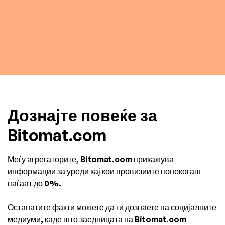
Филип Кжицки
Погледнете го прегледот
Дознајте повеќе за
Bitomat.com
Меѓу агрегаторите, Bitomat.com прикажува
информации за уреди кај кои провизиите понекогаш
паѓаат до 0%.
Останатите факти можете да ги дознаете на социјалните
медиуми, каде што заедницата на Bitomat.com