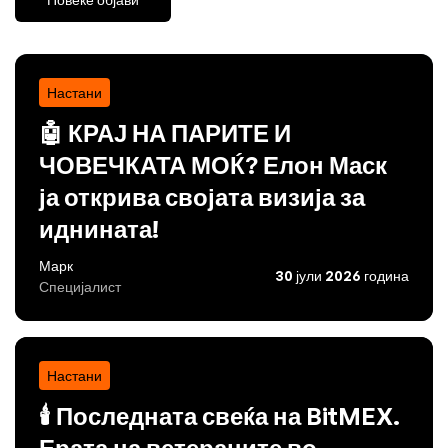
Настани
🤖 КРАЈ НА ПАРИТЕ И
ЧОВЕЧКАТА МОЌ? Елон Маск
ја открива својата визија за
иднината!
Марк
30 јули 2026 година
Специјалист
Настани
🕯️ Последната свеќа на BitMEX.
Ерата на ветераните во