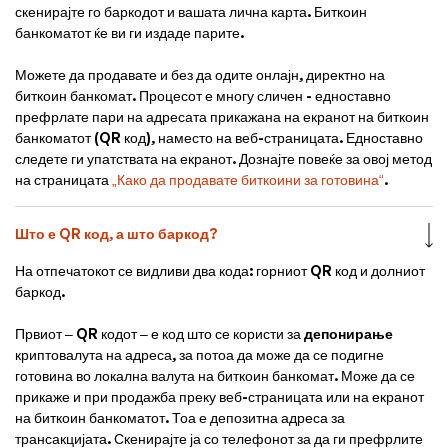
скенирајте го баркодот и вашата лична карта. Биткоин
банкоматот ќе ви ги издаде парите.
Можете да продавате и без да одите онлајн, директно на
биткоин банкомат. Процесот е многу сличен - едноставно
префрлате пари на адресата прикажана на екранот на биткоин
банкоматот (QR код), наместо на веб-страницата. Едноставно
следете ги упатствата на екранот. Дознајте повеќе за овој метод
на страницата
„Како да продавате биткоини за готовина“
.
Што е QR код, а што баркод?
На отпечатокот се видливи два кода: горниот QR код и долниот
баркод.
Првиот – QR кодот – е код што се користи за
депонирање
криптовалута на адреса, за потоа да може да се подигне
готовина во локална валута на биткоин банкомат. Може да се
прикаже и при продажба преку веб-страницата или на екранот
на биткоин банкоматот. Тоа е депозитна адреса за
трансакцијата. Скенирајте ја со телефонот за да ги префрлите