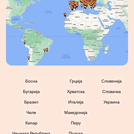
Босна
Грција
Словенија
Бугарија
Хрватска
Словачка
Бразил
Италија
Украина
Чиле
Македонија
Кипар
Перу
Чешката Република
Полска