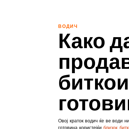
ВОДИЧ
Како д
прода
биткои
готови
Овој краток водич ќе ве води н
готовина користејќи
близок бит