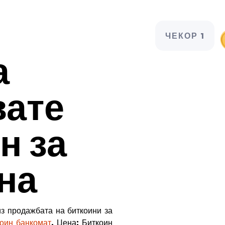
ЧЕКОР 1
а
вате
н за
на
из продажбата на биткоини за
коин банкомат
. Цена:
Биткоин