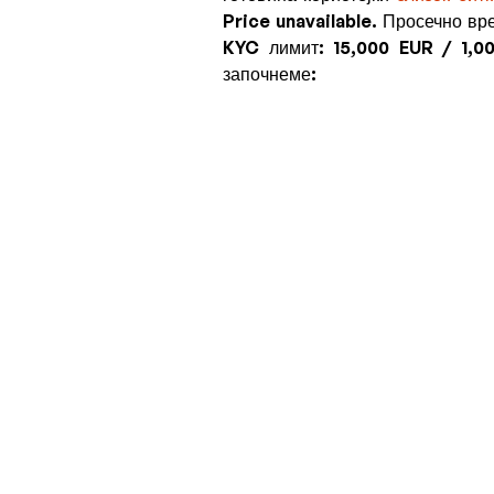
Price unavailable
. Просечно вр
KYC лимит:
15,000 EUR / 1,0
започнеме: