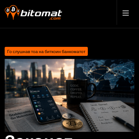
Го слушнав тоа на биткоин банкоматот