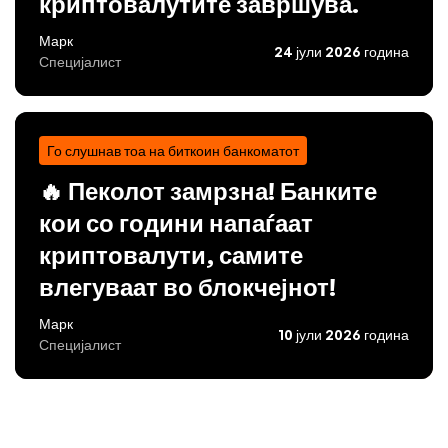
криптовалутите завршува.
Марк
24 јули 2026 година
Специјалист
Го слушнав тоа на биткоин банкоматот
🔥 Пеколот замрзна! Банките
кои со години напаѓаат
криптовалути, самите
влегуваат во блокчејнот!
Марк
10 јули 2026 година
Специјалист