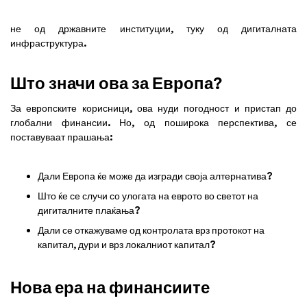
не од државните институции, туку од дигиталната
инфраструктура.
Што значи ова за Европа?
За европските корисници, ова нуди погодност и пристап до
глобални финансии. Но, од поширока перспектива, се
поставуваат прашања:
Дали Европа ќе може да изгради своја алтернатива?
Што ќе се случи со улогата на еврото во светот на
дигиталните плаќања?
Дали се откажуваме од контролата врз протокот на
капитал, дури и врз локалниот капитал?
Нова ера на финансиите