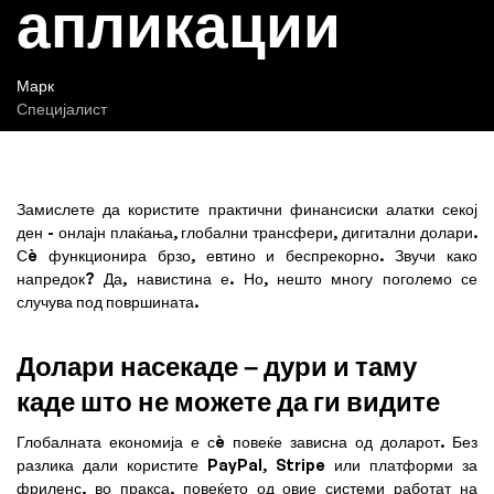
апликации
Марк
Специјалист
Замислете да користите практични финансиски алатки секој
ден - онлајн плаќања, глобални трансфери, дигитални долари.
Сè функционира брзо, евтино и беспрекорно. Звучи како
напредок? Да, навистина е. Но, нешто многу поголемо се
случува под површината.
Долари насекаде – дури и таму
каде што не можете да ги видите
Глобалната економија е сè повеќе зависна од доларот. Без
разлика дали користите PayPal, Stripe или платформи за
фриленс, во пракса, повеќето од овие системи работат на