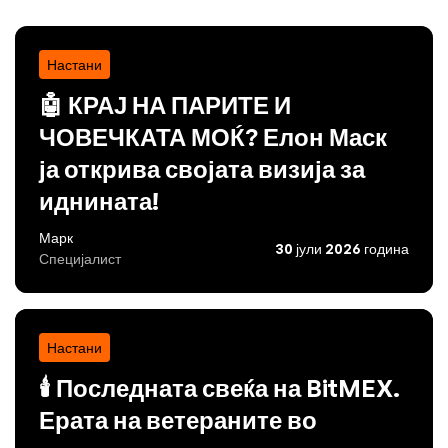
Настани
🤖 КРАЈ НА ПАРИТЕ И
ЧОВЕЧКАТА МОЌ? Елон Маск
ја открива својата визија за
иднината!
Марк
30 јули 2026 година
Специјалист
Настани
🕯️ Последната свеќа на BitMEX.
Ерата на ветераните во