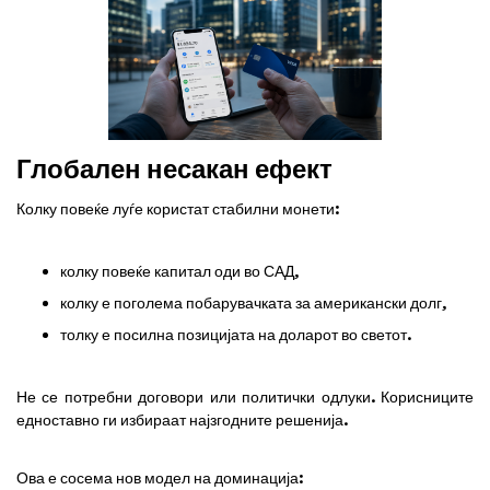
Глобален несакан ефект
Колку повеќе луѓе користат стабилни монети:
колку повеќе капитал оди во САД,
колку е поголема побарувачката за американски долг,
толку е посилна позицијата на доларот во светот.
Не се потребни договори или политички одлуки. Корисниците
едноставно ги избираат најзгодните решенија.
Ова е сосема нов модел на доминација: