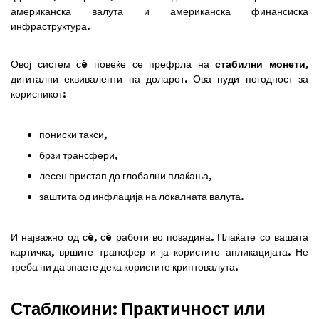
американска валута и американска финансиска
инфраструктура.
Овој систем сè повеќе се префрла на
стабилни монети
,
дигитални еквиваленти на доларот. Ова нуди погодност за
корисникот:
пониски такси,
брзи трансфери,
лесен пристап до глобални плаќања,
заштита од инфлација на локалната валута.
И најважно од сè, сè работи во позадина. Плаќате со вашата
картичка, вршите трансфер и ја користите апликацијата. Не
треба ни да знаете дека користите криптовалута.
Стаблкоини: Практичност или