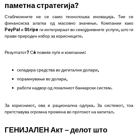
паметна стратегија?
Стаблкоините не се само технолошка иновација. Тие се
финансиска алатка од масовно значење. Компании како
PayPal и Stripe ги интегрираат во секојдневните услуги, што ги
прави природен избор за корисниците.
Резултатот? Сè повеќе луѓе и компании:
складира средства во дигитални долари,
порамнување во долари,
работи надвор од локалниот банкарски систем.
За корисникот, ова е рационална одлука. За системот, тоа
претставува огромна промена во протокот на капитал.
ГЕНИЈАЛЕН Акт – делот што