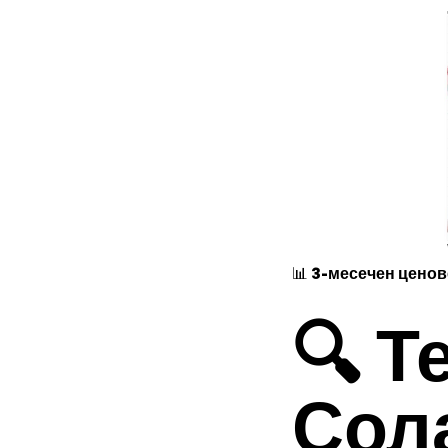
📊
3-месечен ценов
🔍 Т
Сол