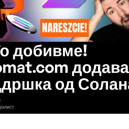
Го добивме!
omat.com додава
дршка од Солан
п
јалист