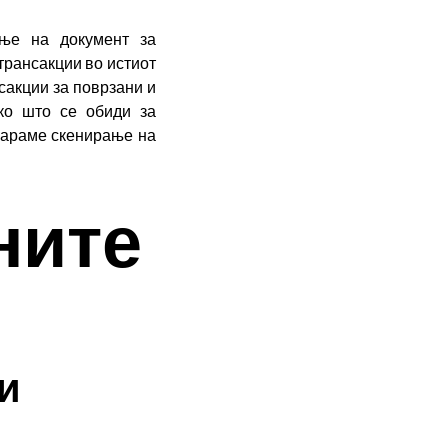
ање на документ за
трансакции во истиот
сакции за поврзани и
ко што се обиди за
обараме скенирање на
ните
ви