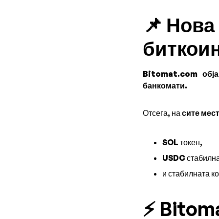
📌 Нова
биткои
Bitomat.com обја
банкомати.
Отсега, на
сите мес
SOL
токен,
USDC
стабилна
и стабилната к
⚡ Bitom