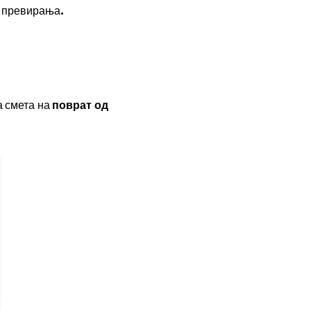
и превирања.
а смета на
поврат од