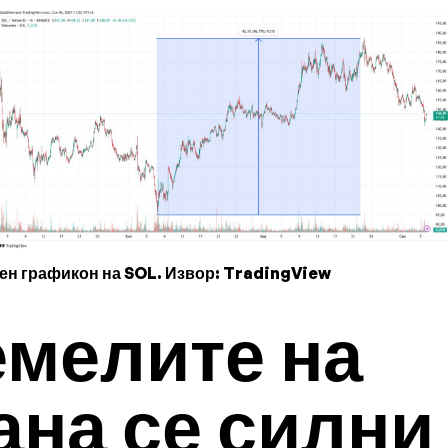
ен графикон на SOL. Извор: TradingView
емелите на
ана се силни