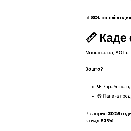
📊
SOL повеќегодиш
📏 Каде
Моментално, SOL е 
Зошто?
💸 Заработка о
😨 Паника пред
Во
април 2025 год
за
над 90%!