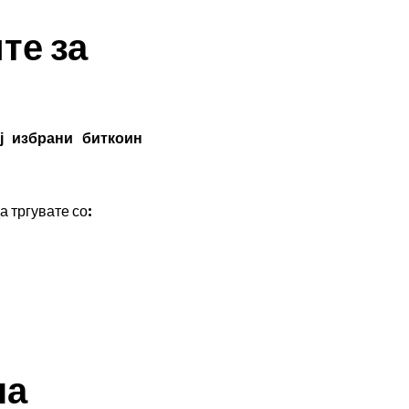
те за
ј избрани биткоин
а тргувате со:
на