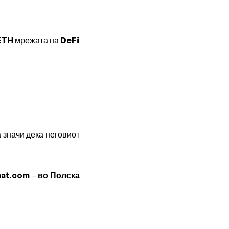
т ETH мрежата на
DeFi
а значи дека неговиот
mat.com –
во Полска