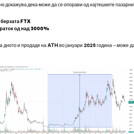
но докажува дека може да се опорави од најтешките пазарн
 берзата FTX
раток од над 3000%
на дното и продаде на ATH во јануари 2025 година – може д