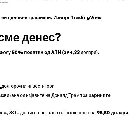
ен ценовен графикон. Извор: TradingView
 сме денес?
околу
50% поевтин од ATH
(294,33 долари).
д долгорочни инвеститори
извикана од изјавите на Доналд Трамп за
царините
ина,
SOL достигна локално најниско ниво од
98,50 долари