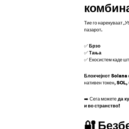
комбин
Тие го нарекуваат
„У
пазарот.
✅
Брзо
✅
Тања
✅ Екосистем каде ш
Блокчејнот Solana
нативен токен,
SOL,
➡️ Сега можете
да к
и во странство!
🔐 Безб