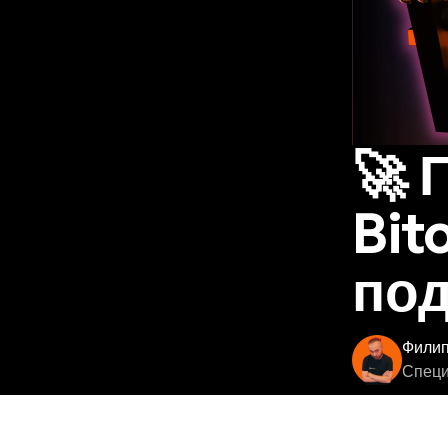
🚀 
Bit
под
Фили
Специ