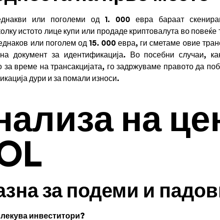
днакви или поголеми од 1. 000 евра бараат скенир
олку истото лице купи или продаде криптовалута во повеќе 
 еднаков или поголем од 15. 000 евра, ги сметаме овие тран
на документ за идентификација. Во посебни случаи, ка
 за време на трансакцијата, го задржуваме правото да п
икација дури и за помали износи.
нализа на це
SOL
азна за подеми и падо
лекува инвеститори?