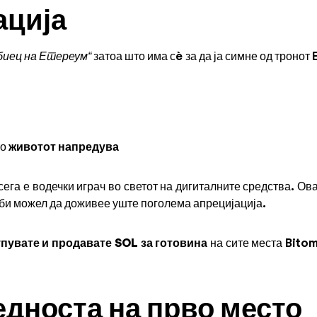
ација
биец на Етереум“
затоа што има сè за да ја симне од троно
то
животот напредува
сега е водечки играч во светот на дигиталните средства. Ов
би можел да доживее уште поголема апрецијација.
упувате и продавате SOL за готовина
на сите места Bito
едноста на прво место