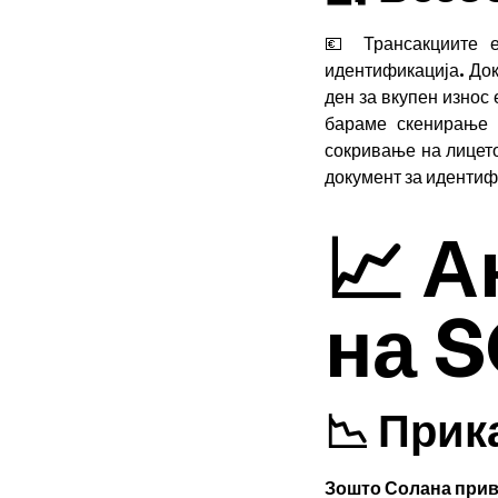
💶 Трансакциите е
идентификација. Док
ден за вкупен износ
бараме скенирање 
сокривање на лицето
документ за идентиф
📈 А
на 
📉 Прик
Зошто Солана прив