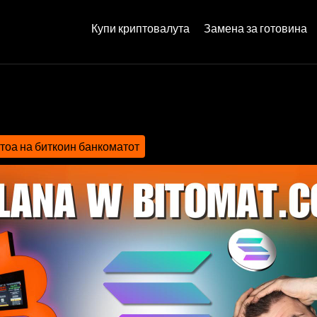
Купи криптовалута
Замена за готовина
тоа на биткоин банкоматот