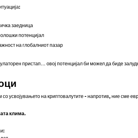
итуација:
ничка заедница
нолошки потенцијал
важност на глобалниот пазар
гулаторен пристап… овој потенцијал би можел да биде залу
чоци
 со усвојувањето на криптовалутите - напротив, ние сме ев
ата клима
.
и:
идат