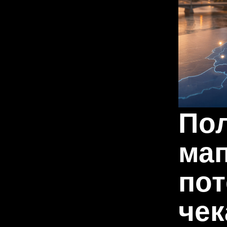
Пол
мап
пот
чек