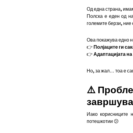
Од една страна, има
Полска е еден од н
големите берзи, ние
Ова покажува едно 
👉
Полјаците ги са
👉
Адаптацијата на 
Но, за жал… тоа е са
⚠️ Пробле
завршува
Иако корисниците н
потешкотии 😕