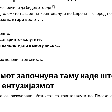
ме причини да бидеме горди 👇
ајголемите пазари на криптовалути во Европа – според по
 сме на
второ
место 🇪🇺
нешто:
каат крипто-валутите.
технологијата е многу висока.
мо половина од сликата.
мот започнува таму каде шт
 ентузијазмот
е се разочарани, бизнисот со криптовалути во Полска 