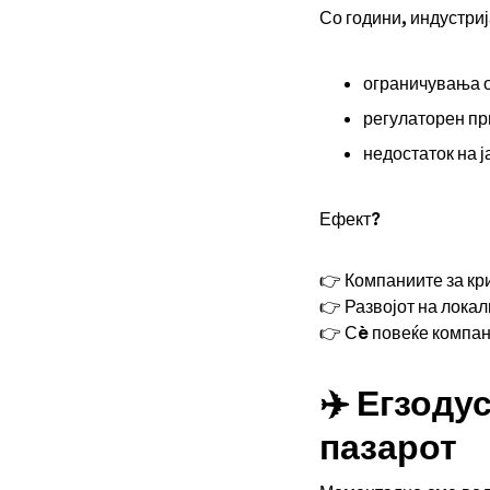
Со години, индустриј
ограничувања о
регулаторен пр
недостаток на ј
Ефект?
👉 Компаниите за кр
👉 Развојот на локал
👉 Сè повеќе компа
✈️ Егзоду
пазарот