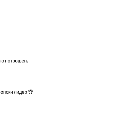
дно потрошен.
ропски лидер 🏆