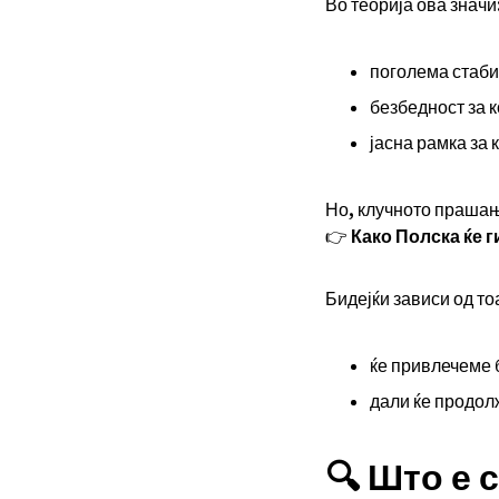
Во теорија ова значи
поголема стаби
безбедност за 
јасна рамка за 
Но, клучното прашањ
👉
Како Полска ќе 
Бидејќи зависи од то
ќе привлечеме 
дали ќе продол
🔍 Што е 