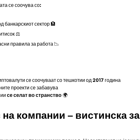
ата се соочува со:
д банкарскиот сектор 🏦
итисок ⚖️
асни правила за работа 📉
иптовалути се соочуваат со тешкотии од 2017 година
ните проекти се забавува
нии
се селат во странство
🌍
с на компании – вистинска за