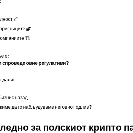
:
лност 📏
корисниците 🔐
компаниите 🏗️
е е:
ги спроведе овие регулативи?
а дали:
бизнис назад
жиме да го набљудуваме неговиот одлив?
следно за полскиот крипто п