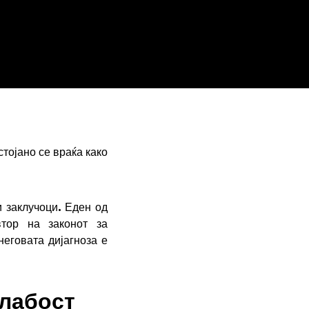
тојано се враќа како
и заклучоци. Еден од
тор на законот за
еговата дијагноза е
слабост