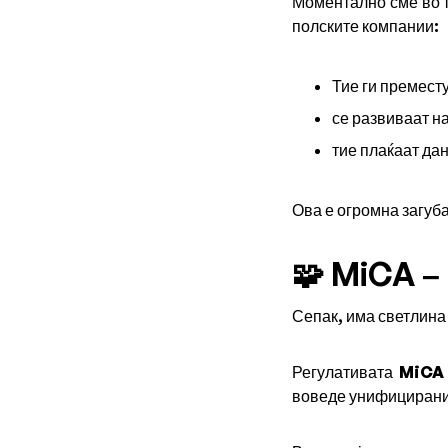
Моментално сме во 
полските компании:
Тие ги премест
се развиваат н
тие плаќаат дан
Ова е огромна загуба 
🧩 MiCA –
Сепак, има светлина 
Регулативата
MiCA 
воведе унифицирани 