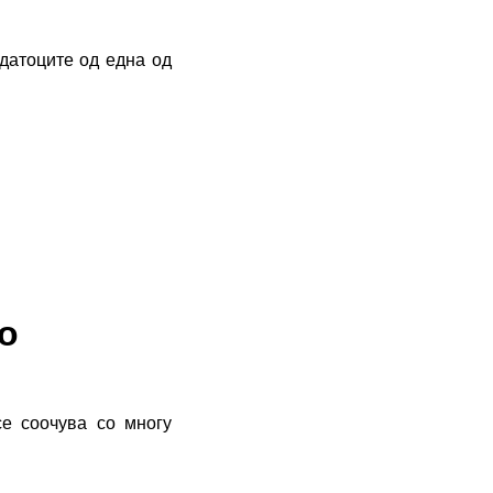
датоците од една од
о
се соочува со многу