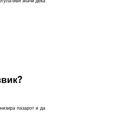
регулативи значи дека
звик?
низира пазарот и да