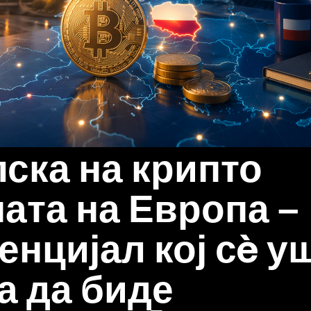
ска на крипто
ата на Европа –
енцијал кој сè у
а да биде