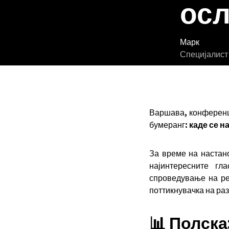
осл
Марк
Специјалист
Варшава, конференци
бумеранг:
каде се н
За време на настано
најинтересните г
спроведување на ре
поттикнувачка на ра
📊 Полска