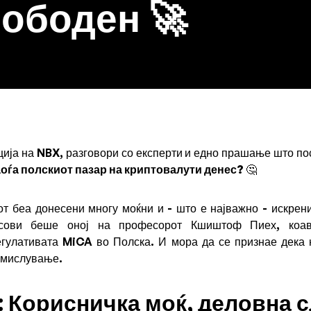
ободен 🚀
ја на NBX, разговори со експерти и едно прашање што пос
аоѓа полскиот пазар на криптовалути денес?
🤔
т беа донесени многу моќни и - што е најважно - искрен
ласови беше оној на професорот Кшиштоф Пиех, коав
гулативата MiCA во Полска. И мора да се признае дека н
змислување.
: Корисничка моќ, деловна 