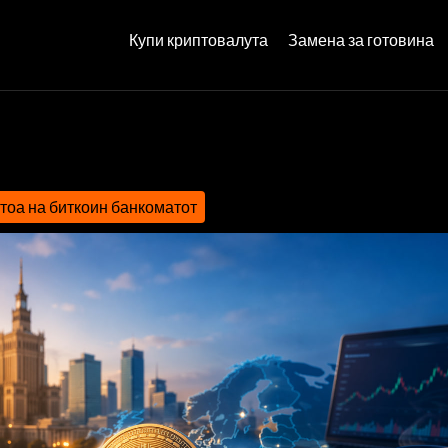
Купи криптовалута
Замена за готовина
тоа на биткоин банкоматот