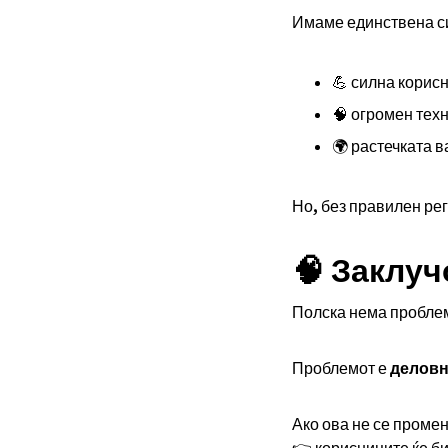
Имаме единствена с
💪 силна корис
🧠 огромен тех
🌍 растечката 
Но, без правилен ре
🧠 Заклу
Полска нема проблем
Проблемот е
деловн
Ако ова не се промен
👉 корисниците ќе б