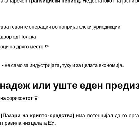
таканаречен
транзициски период
. Недостатокот на јасни 
уваат своите операции во попријателски јурисдикции
адвор од Полска
оци на друго место 💸
- не само за индустријата, туку и за целата економија.
 надеж или уште еден преди
на хоризонтот 💡
(Пазари на крипто-средства)
има потенцијал да го орга
правила низ целата ЕУ.