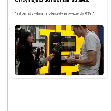
Otrzymujesz od nas mail lub SMS:
"Bitomaty właśnie obniżyły prowizję do 0%."