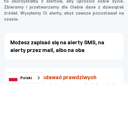
to skorzystałby z alertów, aby uprościć sobie życie.
Zbieramy i przetwarzamy dla Ciebie dane z dziesiątek
źródeł. Wysyłamy Ci alerty, abyś zawsze pozostawał na
czasie.
Możesz zapisać się na alerty SMS, na
alerty przez mail, albo na oba
Nie musisz podawać prawdziwych
Polski
danych! Użyj pobocznego maila lub nr. tel
Bez spamu - bo przeważnie raz na tydzień