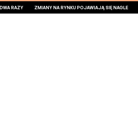
CY DWA RAZY
ZMIANY NA RYNKU POJAWIAJĄ SIĘ NAGLE
TOŻSAMOŚĆ
ADMINISTRATORA
DANYCH
Administratorem Twoich danych osobowych jest
Fujara
Networks s.r.o.
, z siedzibą przy
Vajnorská 100/B,
Bratislava – mestská časť Nové Mesto 831 04
,
IČO: 56 366 451
,
DIČ: 2122294636
.
Przetwarzamy dane zgodnie z obowiązującymi
przepisami prawa Unii Europejskiej oraz prawa lokalnego,
w szczególności: