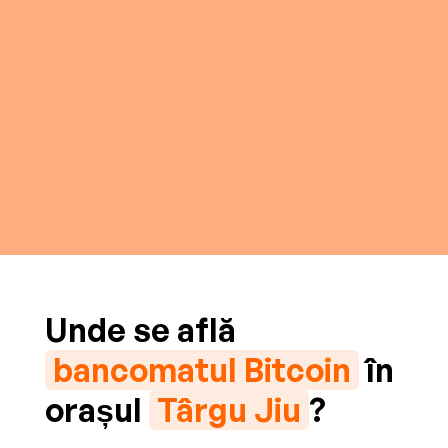
Unde se află
bancomatul Bitcoin
în
orașul
Târgu Jiu
?