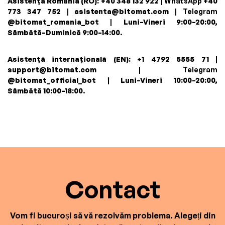
Asistență România (RO):
+40 348 132 922
| WhatsApp
+40
773 347 752
|
asistenta@bitomat.com
| Telegram
@bitomat_romania_bot
|
Luni–Vineri 9:00–20:00,
Sâmbătă–Duminică 9:00–14:00
.
Asistență internațională (EN):
+1 4792 5555 71
|
support@bitomat.com
| Telegram
@bitomat_official_bot
|
Luni–Vineri 10:00–20:00,
Sâmbătă 10:00–18:00
.
Contact
Vom fi bucuroși să vă rezolvăm problema. Alegeți din