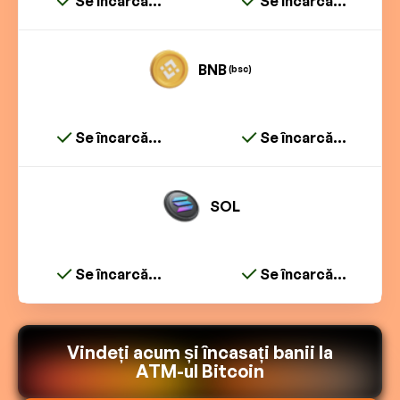
Se încarcă...
Se încarcă...
BNB
(bsc)
Se încarcă...
Se încarcă...
SOL
Se încarcă...
Se încarcă...
Vindeți acum și încasați banii la
ATM-ul Bitcoin