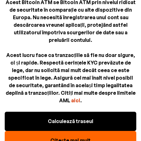
Acest Bitcoin ATM se Bitcoin ATM prin nivelul ridicat
de securitate în comparație cu alte dispozitive din
Europa. Nu necesită înregistrarea unui cont sau
descărcarea vreunei aplicații, protejând astfel
utilizatorul împotriva scurgerilor de date sau a
preluării contului.
Acest lucru face ca tranzacțiile să fie nu doar sigure,
ci și rapide. Respectă cerințele KYC prevăzute de
lege, dar nu solicită mai mult decât ceea ce este
specificat în lege. Asigură cel mai înalt nivel posibil
de securitate, garantând în același timp legalitatea
deplină a tranzacțiilor. Citiți mai multe despre limitele
AML
aici
.
Calculează traseul
Citește mai mult