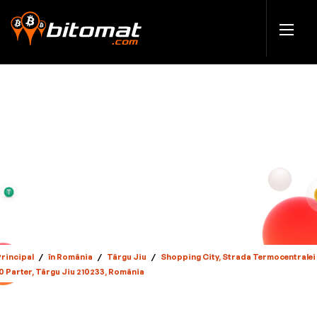
Principal
/
în România
/
Târgu Jiu
/
Shopping City, Strada Termocentralei
10 Parter, Târgu Jiu 210233, România