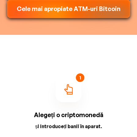
Cele mai apropiate ATM-uri Bitcoin
1
Alegeți o criptomonedă
și introduceți banii în aparat.