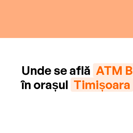
Unde se află
ATM B
în orașul
Timișoara