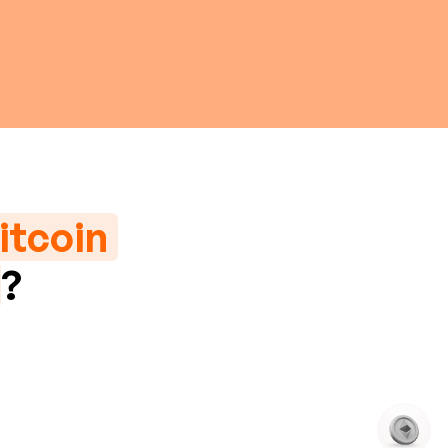
itcoin
?