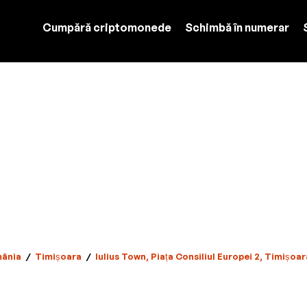
Cumpără criptomonede
Schimbă în numerar
mânia
/
Timișoara
/
Iulius Town, Piața Consiliul Europei 2, Timișo