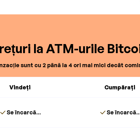
rețuri la ATM-urile Bitco
zacție sunt cu 2 până la 4 ori mai mici decât comis
Vindeți
Cumpărați
Se încarcă...
Se încarcă..