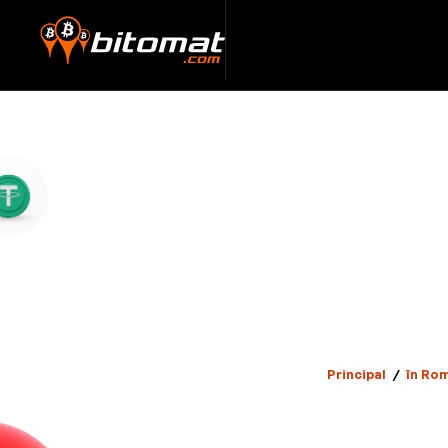
Principal
/
în Ro