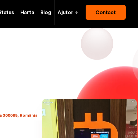
Status
Harta
Blog
Ajutor
Contact
ara 300088, România