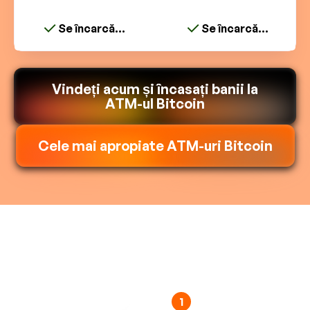
Se încarcă...
Se încarcă...
Vindeți acum și încasați banii la
ATM-ul Bitcoin
Cele mai apropiate ATM-uri Bitcoin
1