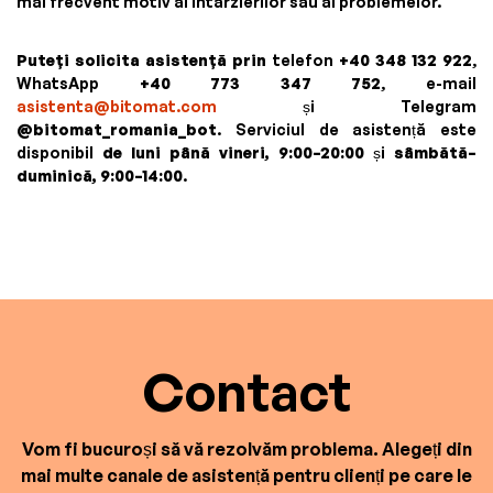
mai frecvent motiv al întârzierilor sau al problemelor.
Puteți solicita asistență prin
telefon
+40 348 132 922
,
WhatsApp
+40 773 347 752
, e-mail
asistenta@bitomat.com
și Telegram
@bitomat_romania_bot
. Serviciul de asistență este
disponibil
de luni până vineri, 9:00–20:00
și
sâmbătă–
duminică, 9:00–14:00
.
Contact
Vom fi bucuroși să vă rezolvăm problema. Alegeți din
mai multe canale de asistență pentru clienți pe care le