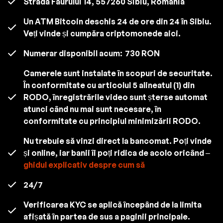
Strada Faurului 14, 557260 Sibiu, România
Un ATM Bitcoin deschis 24 de ore din 24 în Sibiu.
Veți vinde și cumpăra criptomonede aici.
Numerar disponibil acum:
730 RON
Camerele sunt instalate în scopuri de securitate.
În conformitate cu articolul 5 alineatul (1) din
RODO, înregistrările video sunt șterse automat
atunci când nu mai sunt necesare, în
conformitate cu principiul minimizării RODO.
Nu trebuie să vinzi direct la bancomat. Poți vinde
și online, iar banii îi poți ridica de acolo oricând –
ghidul explicativ despre cum să
24/7
Verificarea KYC se aplică începând de la limita
afișată în partea de sus a paginii principale.