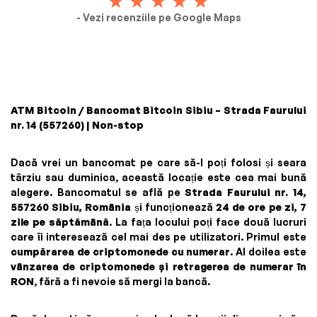
- Vezi recenziile pe Google Maps
ATM Bitcoin / Bancomat Bitcoin Sibiu – Strada Faurului
nr. 14 (557260) | Non-stop
Dacă vrei un bancomat pe care să-l poți folosi și seara
târziu sau duminica, această locație este cea mai bună
alegere. Bancomatul se află pe
Strada Faurului nr. 14,
557260 Sibiu, România
și funcționează
24 de ore pe zi, 7
zile pe săptămână
. La fața locului poți face două lucruri
care îi interesează cel mai des pe utilizatori. Primul este
cumpărarea de criptomonede cu numerar
. Al doilea este
vânzarea de criptomonede și retragerea de numerar în
RON
, fără a fi nevoie să mergi la bancă.