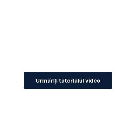
3
Urmăriți tutorialul video