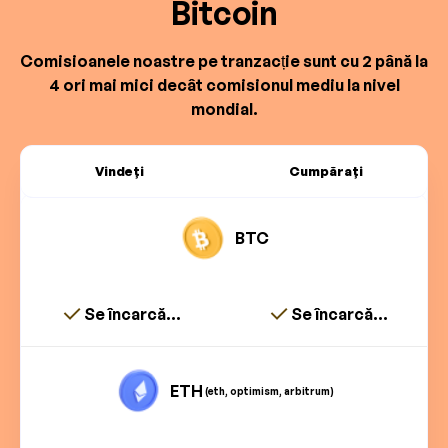
Bitcoin
Comisioanele noastre pe tranzacție sunt cu 2 până la
4 ori mai mici decât comisionul mediu la nivel
mondial.
Vindeți
Cumpărați
BTC
Se încarcă...
Se încarcă...
ETH
(eth, optimism, arbitrum)