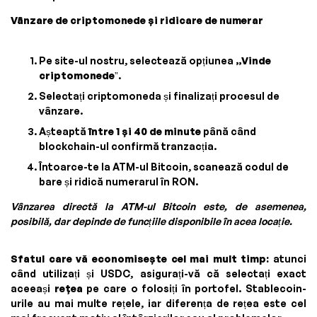
Vânzare de criptomonede și ridicare de numerar
Pe site-ul nostru, selectează opțiunea
„Vinde
criptomonede
”.
Selectați criptomoneda și finalizați procesul de
vânzare.
Așteaptă
între 1 și 40 de minute
până când
blockchain-ul confirmă tranzacția.
Întoarce-te la ATM-ul Bitcoin, scanează codul de
bare și ridică numerarul în RON.
Vânzarea directă la ATM-ul Bitcoin este, de asemenea,
posibilă, dar depinde de funcțiile disponibile în acea locație.
Sfatul care vă economisește cel mai mult timp:
atunci
când utilizați și USDC, asigurați-vă că selectați exact
aceeași
rețea
pe care o folosiți în portofel. Stablecoin-
urile au mai multe rețele, iar diferența de rețea este cel