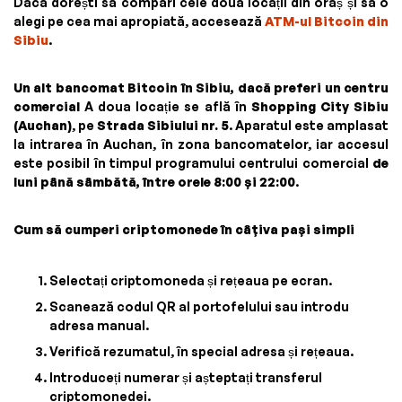
Dacă dorești să compari cele două locații din oraș și să o
alegi pe cea mai apropiată, accesează
ATM-ul Bitcoin din
Sibiu
.
Un alt bancomat Bitcoin în Sibiu, dacă preferi un centru
comercial
A doua locație se află în
Shopping City Sibiu
(Auchan)
, pe
Strada Sibiului nr. 5
. Aparatul este amplasat
la intrarea în Auchan, în zona bancomatelor, iar accesul
este posibil în timpul programului centrului comercial
de
luni până sâmbătă, între orele 8:00 și 22:00
.
Cum să cumperi criptomonede în câțiva pași simpli
Selectați criptomoneda și rețeaua pe ecran.
Scanează codul QR al portofelului sau introdu
adresa manual.
Verifică rezumatul, în special adresa și rețeaua.
Introduceți numerar și așteptați transferul
criptomonedei.