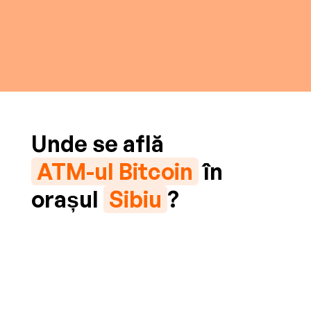
Unde se află
ATM-ul Bitcoin
în
orașul
Sibiu
?