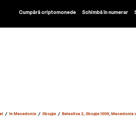
Cumpără criptomonede
Schimbă în numerar
al
/
în Macedonia
/
Skopje
/
Belasitsa 2, Skopje 1000, Macedonia