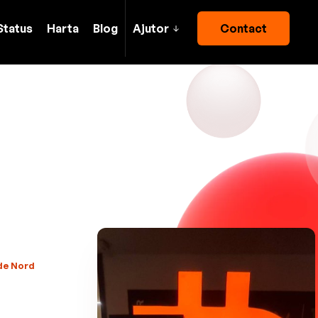
Status
Harta
Blog
Ajutor
Contact
 de Nord