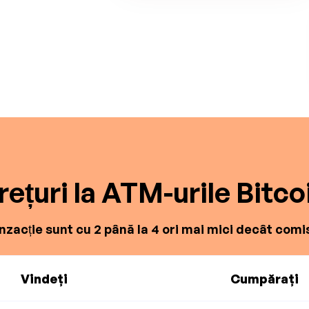
rețuri la ATM-urile Bitco
zacție sunt cu 2 până la 4 ori mai mici decât comis
Vindeți
Cumpărați