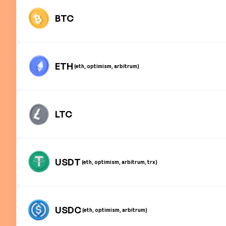
BTC
ETH
(eth, optimism, arbitrum)
LTC
USDT
(eth, optimism, arbitrum, trx)
USDC
(eth, optimism, arbitrum)