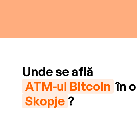
Unde se află
ATM-ul Bitcoin
în o
Skopje
?