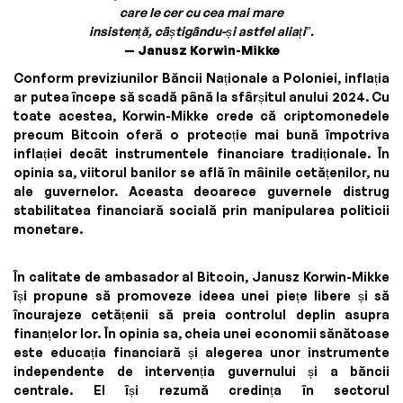
care le cer cu cea mai mare
insistență, câștigându-și astfel aliați”.
— Janusz Korwin-Mikke
Conform previziunilor Băncii Naționale a Poloniei, inflația
ar putea începe să scadă până la sfârșitul anului 2024. Cu
toate acestea, Korwin-Mikke crede că criptomonedele
precum Bitcoin oferă o protecție mai bună împotriva
inflației decât instrumentele financiare tradiționale. În
opinia sa, viitorul banilor se află în mâinile cetățenilor, nu
ale guvernelor. Aceasta deoarece guvernele distrug
stabilitatea financiară socială prin manipularea politicii
monetare.
În calitate de ambasador al Bitcoin, Janusz Korwin-Mikke
își propune să promoveze ideea unei piețe libere și să
încurajeze cetățenii să preia controlul deplin asupra
finanțelor lor. În opinia sa, cheia unei economii sănătoase
este educația financiară și alegerea unor instrumente
independente de intervenția guvernului și a băncii
centrale. El își rezumă credința în sectorul