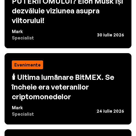
PUTERII OMULUI? Elon Musk își
dezvăluie viziunea asupra
viitorului!
Mark
30 iulie 2026
Specialist
Evenimente
🕯️ Ultima lumânare BitMEX. Se
încheie era veteranilor
criptomonedelor
Mark
24 iulie 2026
Specialist