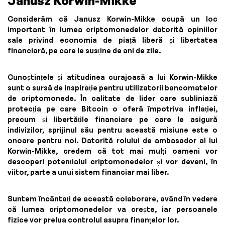
Janusz Korwin-Mikke
Considerăm că Janusz Korwin-Mikke ocupă un loc
important în lumea criptomonedelor datorită opiniilor
sale privind economia de piață liberă și libertatea
financiară, pe care le susține de ani de zile.
Cunoștințele și atitudinea curajoasă a lui Korwin-Mikke
sunt o sursă de inspirație pentru utilizatorii bancomatelor
de criptomonede. În calitate de lider care subliniază
protecția pe care Bitcoin o oferă împotriva inflației,
precum și libertățile financiare pe care le asigură
indivizilor, sprijinul său pentru această misiune este o
onoare pentru noi. Datorită rolului de ambasador al lui
Korwin-Mikke, credem că tot mai mulți oameni vor
descoperi potențialul criptomonedelor și vor deveni, în
viitor, parte a unui sistem financiar mai liber.
Suntem încântați de această colaborare, având în vedere
că lumea criptomonedelor va crește, iar persoanele
fizice vor prelua controlul asupra finanțelor lor.