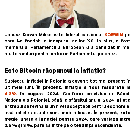
Janusz Korwin-Mikke este liderul partidului
KORWiN
pe
care l-a fondat la începutul anilor '90. În plus, a fost
membru al Parlamentului European și a candidat în mai
multe rânduri pentru un loc în Parlamentul polonez.
Este Bitcoin răspunsul la İnflație?
Subiectul inflației în Polonia a devenit tot mai presant în
ultimele luni.
În prezent, inflația a fost măsurată la
4,3%
în august 2024
. Conform previziunilor Băncii
Naționale a Poloniei, până la sfârșitul anului 2024 inflația
ar trebui să revină la un nivel acceptabil pentru economie,
însă ratele actuale sunt încă ridicate.
În prezent, rata
medie lunară a inflației pentru 2024, care variază între
2,5 % și 3 %, pare să intre pe o tendință ascendentă.