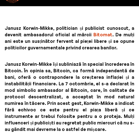
Janusz Korwin-Mikke, politician și publicist cunoscut, a
devenit ambasadorul oficial al mărcii
Bitomat
. De mulți
ani este un susținător fervent al pieței libere și se opune
politicilor guvernamentale privind crearea banilor.
Janusz Korwin-Mikke își subliniază în special încrederea în
Bitcoin. În opinia sa, Bitcoin, ca formă independentă de
bani, oferă o contrapondere la creșterea inflației și a
instabilității financiare. La 7 octombrie, el s-a declarat în
mod simbolic ambasador al Bitcoin, care, în calitate de
protocol descentralizat, a acceptat în mod natural
numirea în tăcere. Prin acest gest, Korwin-Mikke a indicat
fără echivoc ce este pentru el piața liberă și ce
instrumente ar trebui folosite pentru a o proteja. Mulți
influenceri și publiciști au regretat public miercuri că nu s-
au gândit mai devreme la o astfel de mișcare.