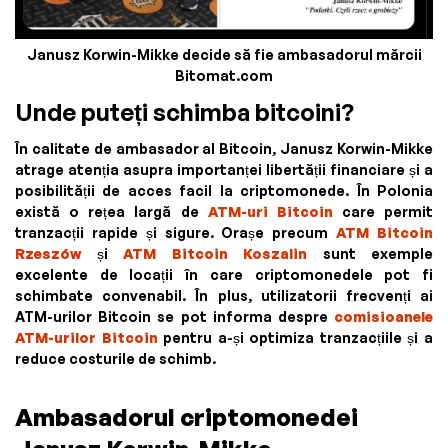
Janusz Korwin-Mikke decide să fie ambasadorul mărcii
Bitomat.com
Unde puteți schimba bitcoini?
În calitate de ambasador al Bitcoin, Janusz Korwin-Mikke
atrage atenția asupra importanței libertății financiare și a
posibilității de acces facil la criptomonede. În Polonia
există o rețea largă de
ATM-uri Bitcoin
care permit
tranzacții rapide și sigure. Orașe precum
ATM Bitcoin
Rzeszów
și
ATM Bitcoin Koszalin
sunt exemple
excelente de locații în care criptomonedele pot fi
schimbate convenabil. În plus, utilizatorii frecvenți ai
ATM-urilor Bitcoin se pot informa despre
comisioanele
ATM-urilor Bitcoin
pentru a-și optimiza tranzacțiile și a
reduce costurile de schimb.
Ambasadorul criptomonedei