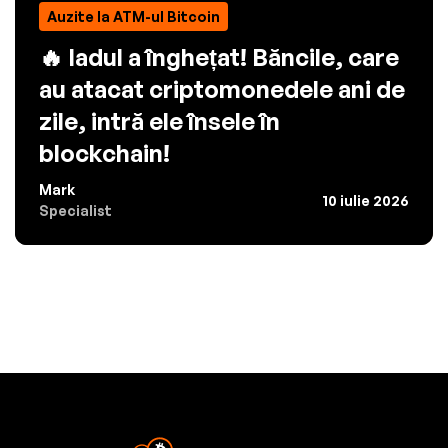
Auzite la ATM-ul Bitcoin
🔥 Iadul a înghețat! Băncile, care
au atacat criptomonedele ani de
zile, intră ele însele în
blockchain!
Mark
10 iulie 2026
Specialist