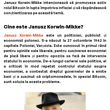
Janusz Korwin-Mikke intenționează să promoveze activ
rolul Bitcoin în lupta împotriva inflației și să răspândească
conștientizarea pe această temă.
Cine este Janusz Korwin-Mikke?
Janusz Korwin-Mikke
este un politician, publicist și
economist polonez. S-a născut la 27 octombrie 1942 în
capitala Poloniei, Varșovia. Este cunoscut în primul rând
pentru opiniile sale liberale, pentru susținerea economiei
de piață libere și pentru opoziția sa față de intervenția
statului în economie. De-a lungul carierei sale politice, el
a criticat în mod repetat controlul statului asupra
economiei, a contestat dreptul guvernelor de a emite
bani și a susținut că criptomonedele, în special Bitcoin,
sunt soluția la aceste probleme.