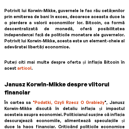
Potrivit lui Korwin-Mikke, guvernele le fac rău cetățenilor
prin emiterea de bani în exces, deoarece aceasta duce la
o pierdere a valorii economiilor lor. Bitcoin, ca formă
descentralizată de monedă, oferă posibilitatea
independenței față de politicile monetare ale guvernelor.
Potrivit lui Korwin-Mikke, acesta este un element-cheie al
adevăratei libertăți economice.
Puteți citi mai multe despre oferta și inflația Bitcoin în
acest
articol
.
Janusz Korwin-Mikke despre viitorul
financiar
În cartea sa
"Podatki, Czyli Rzecz O Grabieży
", Janusz
Korwin-Mikke discută în detaliu inflația și impactul
acesteia asupra economiei. Politicianul susține că inflația
descurajează economiile, alimentează speculațiile și
duce la haos financiar. Criticând politicile economice