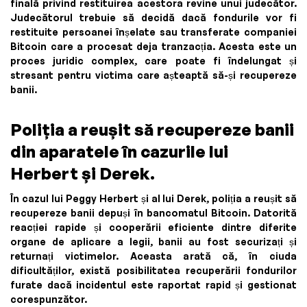
finală privind restituirea acestora revine unui judecător.
Judecătorul trebuie să decidă dacă fondurile vor fi
restituite persoanei înșelate sau transferate companiei
Bitcoin care a procesat deja tranzacția. Acesta este un
proces juridic complex, care poate fi îndelungat și
stresant pentru victima care așteaptă să-și recupereze
banii.
Poliția a reușit să recupereze banii
din aparatele în cazurile lui
Herbert și Derek.
În cazul lui Peggy Herbert și al lui Derek, poliția a reușit să
recupereze banii depuși în bancomatul Bitcoin. Datorită
reacției rapide și cooperării eficiente dintre diferite
organe de aplicare a legii, banii au fost securizați și
returnați victimelor. Aceasta arată că, în ciuda
dificultăților, există posibilitatea recuperării fondurilor
furate dacă incidentul este raportat rapid și gestionat
corespunzător.