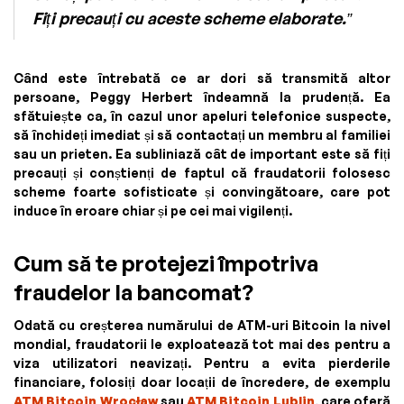
Fiți precauți cu aceste scheme elaborate.”
Când este întrebată ce ar dori să transmită altor
persoane, Peggy Herbert îndeamnă la prudență. Ea
sfătuiește ca, în cazul unor apeluri telefonice suspecte,
să închideți imediat și să contactați un membru al familiei
sau un prieten. Ea subliniază cât de important este să fiți
precauți și conștienți de faptul că fraudatorii folosesc
scheme foarte sofisticate și convingătoare, care pot
induce în eroare chiar și pe cei mai vigilenți.
Cum să te protejezi împotriva
fraudelor la bancomat?
Odată cu creșterea numărului de ATM-uri Bitcoin la nivel
mondial, fraudatorii le exploatează tot mai des pentru a
viza utilizatori neavizați. Pentru a evita pierderile
financiare, folosiți doar locații de încredere, de exemplu
ATM Bitcoin Wrocław
sau
ATM Bitcoin Lublin
, care oferă