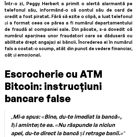
Într-o zi, Peggy Herbert a primit o alertă alarmantă pe
telefonul său, informând-o că contul său de card de
credit a fost piratat. Fără să ezite o clipă, a luat telefonul
și a format ceea ce părea a fi numărul departamentului
de fraudă al companiei sale. Din păcate, s-a dovedit că
numărul aparținea unor fraudatori care se dăduseră cu
abilitate drept angajați ai băncii. Încrederea ei în numărul
fals a costat-o scump, atât din punct de vedere financiar,
cât și emoțional.
Escrocherie cu ATM
Bitcoin: instrucțiuni
bancare false
„Mi-a spus: «Bine, du-te imediat la bancă»,
își amintește ea. «Nu răspunde la niciun
apel, du-te direct la bancă și retrage banii.»”