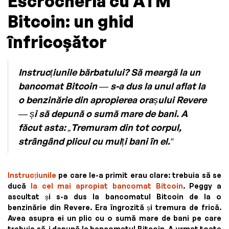
Escrocheria cu ATM
Bitcoin: un ghid
înfricoșător
Instrucțiunile bărbatului? Să meargă la un
bancomat Bitcoin — s-a dus la unul aflat la
o benzinărie din apropierea orașului Revere
— și să depună o sumă mare de bani. A
făcut asta: „Tremuram din tot corpul,
strângând plicul cu mulți bani în el.”
Instrucțiunile
pe care le-a primit erau clare: trebuia să se
ducă
la cel mai apropiat bancomat Bitcoin
. Peggy a
ascultat și s-a dus la bancomatul Bitcoin de la o
benzinărie din Revere. Era îngrozită și tremura de frică.
Avea asupra ei un plic cu o sumă mare de bani pe care
trebuia să-i depună la bancomatul Bitcoin. A urmat toate