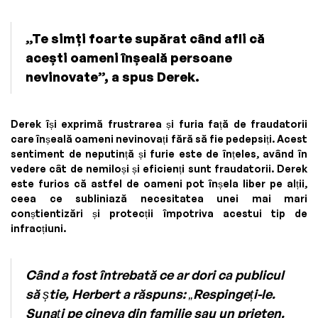
„Te simți foarte supărat când afli că
acești oameni înșeală persoane
nevinovate”, a spus Derek.
Derek își exprimă frustrarea și furia față de fraudatorii
care înșeală oameni nevinovați fără să fie pedepsiți. Acest
sentiment de neputință și furie este de înțeles, având în
vedere cât de nemiloși și eficienți sunt fraudatorii. Derek
este furios că astfel de oameni pot înșela liber pe alții,
ceea ce subliniază necesitatea unei mai mari
conștientizări și protecții împotriva acestui tip de
infracțiuni.
Când a fost întrebată ce ar dori ca publicul
să știe, Herbert a răspuns: „Respingeți-le.
Sunați pe cineva din familie sau un prieten.