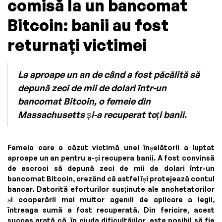
comisă la un bancomat
Bitcoin: banii au fost
returnați victimei
La aproape un an de când a fost păcălită să
depună zeci de mii de dolari într-un
bancomat Bitcoin, o femeie din
Massachusetts și-a recuperat toți banii.
Femeia care a căzut victimă unei înșelătorii a luptat
aproape un an pentru a-și recupera banii. A fost convinsă
de escroci să depună zeci de mii de dolari într-un
bancomat Bitcoin, crezând că astfel își protejează contul
bancar. Datorită eforturilor susținute ale anchetatorilor
și cooperării mai multor agenții de aplicare a legii,
întreaga sumă a fost recuperată. Din fericire, acest
succes arată că, în ciuda dificultăților, este posibil să fie