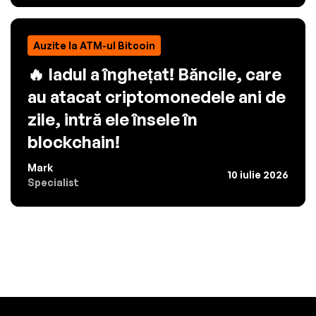
Auzite la ATM-ul Bitcoin
🔥 Iadul a înghețat! Băncile, care
au atacat criptomonedele ani de
zile, intră ele însele în
blockchain!
Mark
10 iulie 2026
Specialist