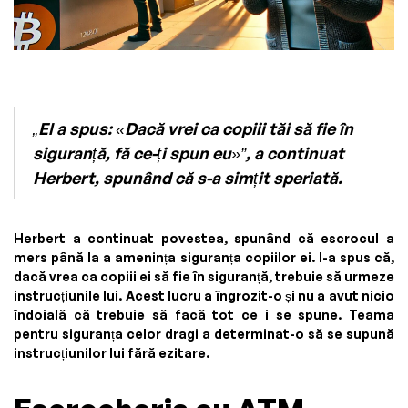
„El a spus: «Dacă vrei ca copiii tăi să fie în
siguranță, fă ce-ți spun eu»”, a continuat
Herbert, spunând că s-a simțit speriată.
Herbert a continuat povestea, spunând că escrocul a
mers până la a amenința siguranța copiilor ei. I-a spus că,
dacă vrea ca copiii ei să fie în siguranță, trebuie să urmeze
instrucțiunile lui. Acest lucru a îngrozit-o și nu a avut nicio
îndoială că trebuie să facă tot ce i se spune. Teama
pentru siguranța celor dragi a determinat-o să se supună
instrucțiunilor lui fără ezitare.