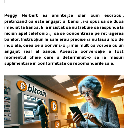
Peggy Herbert își amintește clar cum escrocul,
pretinzând că este angajat al băncii, i-a spus să se ducă
imediat la bancă. El a insistat că nu trebuie să răspundă la
niciun apel telefonic și să se concentreze pe retragerea
banilor. Instrucțiunile sale erau precise și nu lăsau loc de
îndoială, ceea ce a convins-o și mai mult că vorbea cu un
angajat real al băncii. Această conversație a fost
momentul cheie care a determinat-o să ia măsuri
suplimentare în conformitate cu recomandările sale.