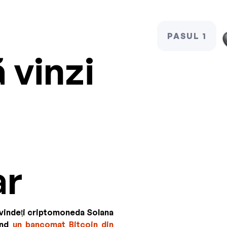
PASUL 1
 vinzi
ar
ă vindeți criptomoneda Solana
ind
un bancomat Bitcoin din