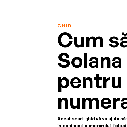
GHID
Cum să
Solana
pentru
numer
Acest scurt ghid vă va ajuta s
în schimbul numerarului folos