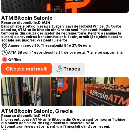
ATM Bitcoin Salonic
0 EUR
Resurse disponibile:
Bancomatele bitcoin erau situate vizavi de Hotelul White. Cu toate
acestea, ATM-urile bitcoin din Grecia sunt în prezent închise
temporar din cauza cerințelor de reglementare. Pentru a rămâne la
curent cu revenirea bancomatelor bitcoin, urmăriți rețelele noastre
sociale sau înscrieți-vă pentru alerte.
Anagenniseos 30, Thessaloniki 546 27, Grecia
ATM Bitcoin " este deschis 24 de ore pe zi, 7 zile pe săptămână
Offline
Citește mai mult
Traseu
ATM Bitcoin Salonic, Grecia
0 EUR
Resurse disponibile:
În prezent, toate ATM-urile Bitcoin din Grecia sunt temporar închise
din cauza cerințelor de reglementare. Înscrieți-vă la
bitomat.com/newsletter pentru a fi anunțați când vor reveni.