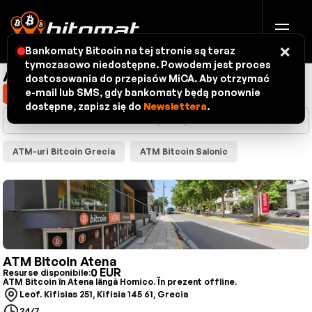
×
Bankomaty Bitcoin na tej stronie są teraz
tymczasowo niedostępne. Powodem jest proces
ATM-uri Bitcoin - hartă
dostosowania do przepisów MiCA. Aby otrzymać
e-mail lub SMS, gdy bankomaty będą ponownie
Afișează locația mea
dostępne, zapisz się do
Newslettera
.
ATM-uri Bitcoin Grecia
ATM Bitcoin Salonic
ATM Bitcoin Atena
0 EUR
Resurse disponibile:
ATM Bitcoin în Atena lângă Homico. În prezent offline.
Leof. Kifisias 251, Kifisia 145 61, Grecia
24/7