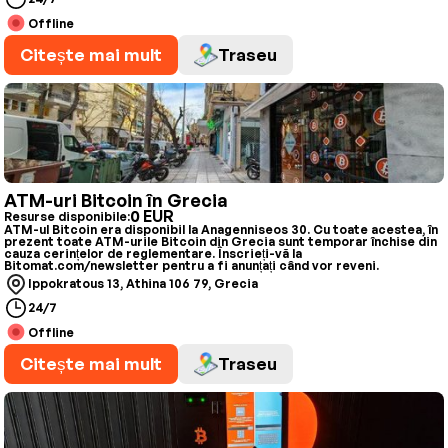
Offline
Citește mai mult
Traseu
ATM-uri Bitcoin în Grecia
0 EUR
Resurse disponibile:
ATM-ul Bitcoin era disponibil la Anagenniseos 30. Cu toate acestea, în
prezent toate ATM-urile Bitcoin din Grecia sunt temporar închise din
cauza cerințelor de reglementare. Înscrieți-vă la
Bitomat.com/newsletter pentru a fi anunțați când vor reveni.
Ippokratous 13, Athina 106 79, Grecia
24/7
Offline
Citește mai mult
Traseu