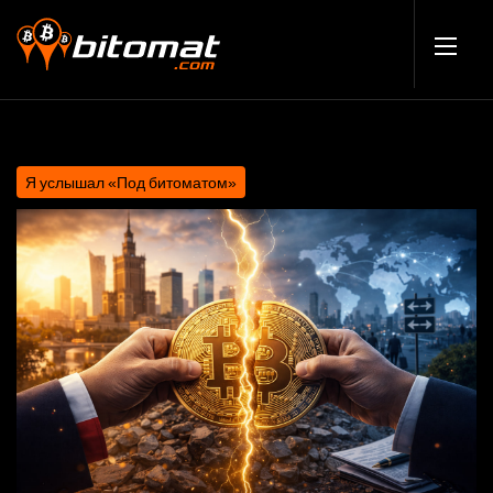
Я услышал «Под битоматом»