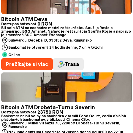
Bitcoin ATM Deva
0 RON
Dostupná hotovosť:
Bitcoin ATM sa nachádza medzi reštauráciou Scufița Roșie a
zmenárňou BSG Amanet. Naľavo je reštaurácia Scufița Roșie a napravo
je zmenáreň BSG Amanet Exchange.
Bulevardul Decebal D, 330152 Deva, Rumunsko
Bankomat je otvorený 24 hodín denne, 7 dní v týždni
Online
Prečítajte si viac
Trasa
Bitcoin ATM Drobeta-Turnu Severin
23750 RON
Dostupná hotovosť:
Bankomat na bitcoiny sa nachádza v areáli Food Court, vedľa ďalších
platobných bankomatov, v blízkosti Cinema City.
Bulevardul Mihai Viteazul 78, 220069 Drobeta-Turnu Severin,
Rumunsko
Nákupné centrum Severin je otvorené denne od 10:00 do 22:00.