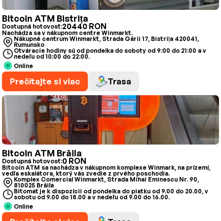
Bitcoin ATM Bistrița
20440 RON
Dostupná hotovosť:
Nachádza sa v nákupnom centre Winmarkt.
Nákupné centrum Winmarkt, Strada Gării 17, Bistrița 420041,
Rumunsko
Otváracie hodiny sú od pondelka do soboty od 9:00 do 21:00 a v
nedeľu od 10:00 do 22:00.
Online
Prečítajte si viac
Trasa
Bitcoin ATM Brăila
0 RON
Dostupná hotovosť:
Bitcoin ATM sa nachádza v nákupnom komplexe Winmark, na prízemí,
vedľa eskalátora, ktorý vás zvedie z prvého poschodia.
Komplex Comercial Winmarkt, Strada Mihai Eminescu Nr. 90,
810025 Brăila
Bitomat je k dispozícii od pondelka do piatku od 9.00 do 20.00, v
sobotu od 9.00 do 18.00 a v nedeľu od 9.00 do 16.00.
Online