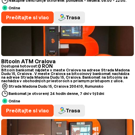
Nákupné centrum je otvorené: pondelok - nedeľa: 08:00 - 22:00.
Online
Prečítajte si viac
Trasa
Bitcoin ATM Craiova
0 RON
Dostupná hotovosť:
Bitcoin bankomat nájdete v meste Craiova na adrese Strada Madona
Dudu 15, Craiova . V meste Craiova sa bitcoinový bankomat nachádza
na adrese Strada Madona Dudu 15, Craiova. Bankomat na bitcoiny sa
nachádza v obchodných priestoroch s priamym prístupom z ulice.
Strada Madona Dudu 15, Craiova 200410, Rumunsko
Bankomat je otvorený 24 hodín denne, 7 dní v týždni
Online
Prečítajte si viac
Trasa