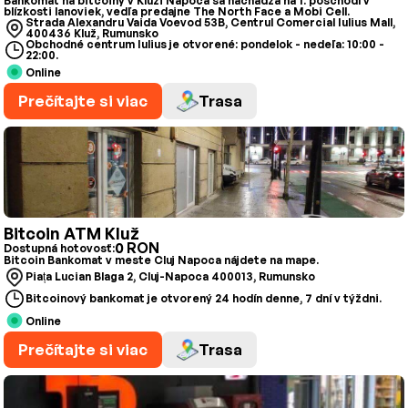
Bankomat na bitcoiny v Kluži Napoca sa nachádza na 1. poschodí v
blízkosti lanoviek, vedľa predajne The North Face a Mobi Cell.
Strada Alexandru Vaida Voevod 53B, Centrul Comercial Iulius Mall,
400436 Kluž, Rumunsko
Obchodné centrum Iulius je otvorené: pondelok - nedeľa: 10:00 -
22:00.
Online
Prečítajte si viac
Trasa
Bitcoin ATM Kluž
0 RON
Dostupná hotovosť:
Bitcoin Bankomat v meste Cluj Napoca nájdete na mape.
Piața Lucian Blaga 2, Cluj-Napoca 400013, Rumunsko
Bitcoinový bankomat je otvorený 24 hodín denne, 7 dní v týždni.
Online
Prečítajte si viac
Trasa