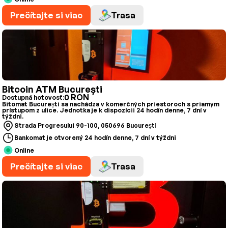
Prečítajte si viac
Trasa
Bitcoin ATM Bucureşti
0 RON
Dostupná hotovosť:
Bitomat București sa nachádza v komerčných priestoroch s priamym
prístupom z ulice. Jednotka je k dispozícii 24 hodín denne, 7 dní v
týždni.
Strada Progresului 90-100, 050696 București
Bankomat je otvorený 24 hodín denne, 7 dní v týždni
Online
Prečítajte si viac
Trasa