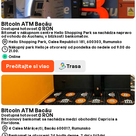
Bitcoin ATM Bacău
0 RON
Dostupná hotovosť:
Bitomat v nákupnom centre Hello Shopping Park sa nachádza napravo
od vchodu do Auchanu, v blízkosti bankomatov.
Hello Shopping Park, Calea Republicii 181, 600303, Rumunsko
Nákupný park Hello je otvorený od pondelka do nedele od 9.00 do
21.00.
Online
Prečítajte si viac
Trasa
Bitcoin ATM Bacău
0 RON
Dostupná hotovosť:
Bitcoinový bankomat sa nachádza medzi obchodmi Capricia a
Floridona.
4 Calea Mărășești, Bacău 600017, Rumunsko
Bankomat je otvorený 24 hodín denne, 7 dní v týždni