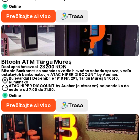
Online
Prečítajte si viac
Trasa
Bitcoin ATM Târgu Mureș
23200 RON
Dostupná hotovosť:
Bitcoin Bankomat sa nachádza vedľa hlavného vchodu vpravo, vedľa
ostatných bankomatov, v ATAC HIPER DISCOUNT by Auchan.
Bulevardul 1 Decembrie 1918 Nr. 291, Târgu Mureș 540510,
Rumunsko
ATAC HIPER DISCOUNT by Auchan je otvorený od pondelka do
nedele od 7:00 do 21:00.
Online
Prečítajte si viac
Trasa