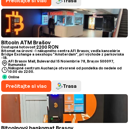
Prečítajte si viac
Trasa
Bitcoin ATM Brašov
2200 RON
Dostupná hotovosť:
Bitomat na úrovni -1 nákupného centra AFI Brasov, vedľa kancelárie
Bridge Exchange a sexshopu "Amsterdam", pri východe z parkoviska
-1B.
AFI Brasov Mall, Bulevardul 15 Noiembrie 78, Brașov 500097,
Rumunsko
Nákupné centrum Auchan je otvorené od pondelka do nedele od
10:00 do 22:00.
Online
Prečítajte si viac
Trasa
Bitcoinový bankomat Brașov