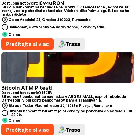
18940 RON
Dostupná hotovosť:
Bitcoin Bankomat sa nachádza na úrovni 0 v samostatnej jednotke, ku
ktorej vedie pohodlné schodisko. Vďaka viditeľnému logu Bitcoinu ho
ľahko nájdete.
Calea Aradului 25, Oradea 410223, Rumunsko
Bankomat je otvorený 24 hodín denne, 7 dní v týždni
Online
Prečítajte si viac
Trasa
Bitcoin ATM Pitești
0 RON
Dostupná hotovosť:
Bitcoinový bankomat sa nachádza v ARGES MALL, naproti obchodu
Carrefour, v blízkosti bankomatov Banca Transilvania.
Strada Tudor Vladimirescu 37, 110186 Pitești, Rumunsko
Bitcoin bankomat bitomat je otvorený od pondelka do nedele: 8:00
- 22:00.
Online
Prečítajte si viac
Trasa