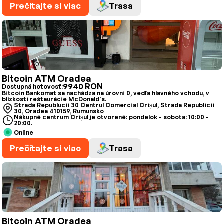
Prečítajte si viac
Trasa
Bitcoin ATM Oradea
9940 RON
Dostupná hotovosť:
Bitcoin Bankomat sa nachádza na úrovni 0, vedľa hlavného vchodu, v
blízkosti reštaurácie McDonald's.
Strada Republucii 30 Centrul Comercial Crișul, Strada Republicii
30, Oradea 410159, Rumunsko
Nákupné centrum Crișul je otvorené: pondelok - sobota: 10:00 -
20:00.
Online
Prečítajte si viac
Trasa
Bitcoin ATM Oradea