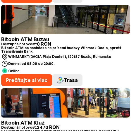
Bitcoin ATM Buzau
0 RON
Dostupná hotovosť:
Bitcoin ATM sa nachádza na prízemí budovy Winmark Dacia, oproti
Transilvania Bank.
WINMARKT(DACIA Piața Daciei 1, 120187 Buzău, Rumunsko
Denne: od 08:00 do 20:00.
Online
Prečítajte si viac
Trasa
Bitcoin ATM Kluž
2470 RON
Dostupná hotovosť: