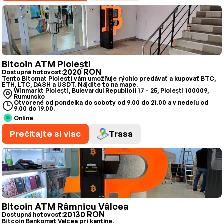
Bitcoin ATM Ploiești
2020 RON
Dostupná hotovosť:
Tento Bitomat Ploiesti vám umožňuje rýchlo predávať a kupovať BTC,
ETH, LTC, DASH a USDT. Nájdite to na mape.
Winmarkt Ploiești, Bulevardul Republicii 17 - 25, Ploiești 100009,
Rumunsko
Otvorené od pondelka do soboty od 9.00 do 21.00 a v nedeľu od
9.00 do 19.00.
Online
Prečítajte si viac
Trasa
Bitcoin ATM Râmnicu Vâlcea
20130 RON
Dostupná hotovosť:
Bitcoin Bankomat Valcea pri kantíne.