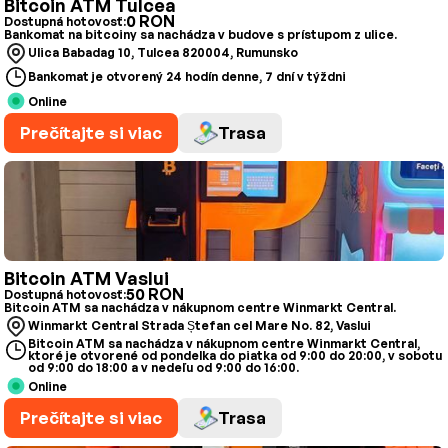
Bitcoin ATM Tulcea
0 RON
Dostupná hotovosť:
Bankomat na bitcoiny sa nachádza v budove s prístupom z ulice.
Ulica Babadag 10, Tulcea 820004, Rumunsko
Bankomat je otvorený 24 hodín denne, 7 dní v týždni
Online
Prečítajte si viac
Trasa
Bitcoin ATM Vaslui
50 RON
Dostupná hotovosť:
Bitcoin ATM sa nachádza v nákupnom centre Winmarkt Central.
Winmarkt Central Strada Ștefan cel Mare No. 82, Vaslui
Bitcoin ATM sa nachádza v nákupnom centre Winmarkt Central,
ktoré je otvorené od pondelka do piatka od 9:00 do 20:00, v sobotu
od 9:00 do 18:00 a v nedeľu od 9:00 do 16:00.
Online
Prečítajte si viac
Trasa