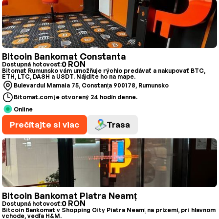
Bitcoin Bankomat Constanta
0 RON
Dostupná hotovosť:
Bitomat Rumunsko vám umožňuje rýchlo predávať a nakupovať BTC,
ETH, LTC, DASH a USDT. Nájdite ho na mape.
Bulevardul Mamaia 75, Constanța 900178, Rumunsko
Bitomat.com je otvorený 24 hodín denne.
Online
Prečítajte si viac
Trasa
Bitcoin Bankomat Piatra Neamț
0 RON
Dostupná hotovosť:
Bitcoin Bankomat v Shopping City Piatra Neamț na prízemí, pri hlavnom
vchode, vedľa H&M.‍