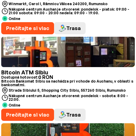
Winmarkt, Carol I, Râmnicu Vâlcea 240200, Rumunsko
Nákupné centrum Auchan je otvorené: pondelok - piatok: 09:00 -
21:00 sobota: 09:00 - 20:00 nedeľa: 09:00 - 19:00.
Online
Prečítajte si viac
Trasa
Bitcoin ATM Sibiu
0 RON
Dostupná hotovosť:
Bitcoin Bankomat Sibiu sa nachádza pri vchode do Auchanu, v oblasti s
bankomatmi.
Strada Sibiului 5, Shopping City Sibiu, 557260 Sibiu, Rumunsko
Nákupné centrum Auchan je otvorené: pondelok - sobota: 8:00 -
22:00.
Online
Prečítajte si viac
Trasa