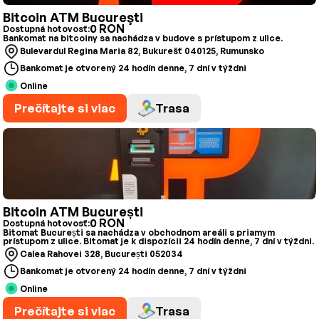
Bitcoin ATM Bucureşti
0 RON
Dostupná hotovosť:
Bankomat na bitcoiny sa nachádza v budove s prístupom z ulice.
Bulevardul Regina Maria 82, Bukurešť 040125, Rumunsko
Bankomat je otvorený 24 hodín denne, 7 dní v týždni
Online
Prečítajte si viac
Trasa
Bitcoin ATM București
0 RON
Dostupná hotovosť:
Bitomat București sa nachádza v obchodnom areáli s priamym
prístupom z ulice. Bitomat je k dispozícii 24 hodín denne, 7 dní v týždni.
Calea Rahovei 328, București 052034
Bankomat je otvorený 24 hodín denne, 7 dní v týždni
Online
Prečítajte si viac
Trasa