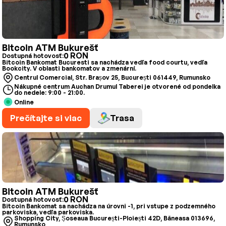
Bitcoin ATM Bukurešť
0 RON
Dostupná hotovosť:
Bitcoin Bankomat Bucuresti sa nachádza vedľa food courtu, vedľa
Bookcity. V oblasti bankomatov a zmenární.
Centrul Comercial, Str. Brașov 25, București 061449, Rumunsko
Nákupné centrum Auchan Drumul Taberei je otvorené od pondelka
do nedele: 9:00 - 21:00.
Online
Prečítajte si viac
Trasa
Bitcoin ATM Bukurešť
0 RON
Dostupná hotovosť:
Bitcoin Bankomat sa nachádza na úrovni -1, pri vstupe z podzemného
parkoviska, vedľa parkoviska.
Shopping City, Șoseaua București-Ploiești 42D, Băneasa 013696,
Rumunsko