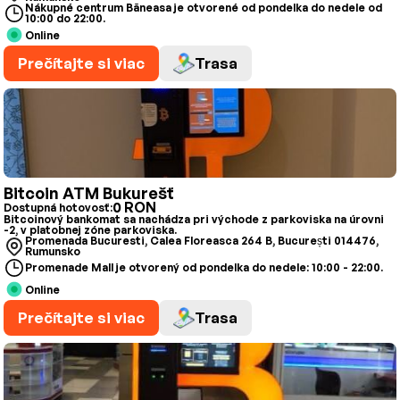
Nákupné centrum Băneasa je otvorené od pondelka do nedele od
10:00 do 22:00.
Online
Prečítajte si viac
Trasa
Bitcoin ATM Bukurešť
0 RON
Dostupná hotovosť:
Bitcoinový bankomat sa nachádza pri východe z parkoviska na úrovni
-2, v platobnej zóne parkoviska.
Promenada Bucuresti, Calea Floreasca 264 B, București 014476,
Rumunsko
Promenade Mall je otvorený od pondelka do nedele: 10:00 - 22:00.
Online
Prečítajte si viac
Trasa