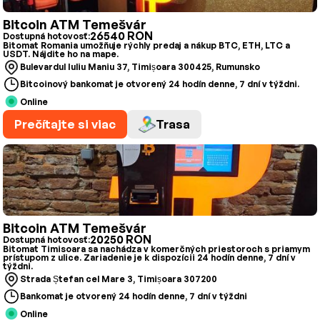
Bitcoin ATM Temešvár
26540 RON
Dostupná hotovosť:
Bitomat Romania umožňuje rýchly predaj a nákup BTC, ETH, LTC a
USDT. Nájdite ho na mape.
Bulevardul Iuliu Maniu 37, Timișoara 300425, Rumunsko
Bitcoinový bankomat je otvorený 24 hodín denne, 7 dní v týždni.
Online
Prečítajte si viac
Trasa
Bitcoin ATM Temešvár
20250 RON
Dostupná hotovosť:
Bitomat Timisoara sa nachádza v komerčných priestoroch s priamym
prístupom z ulice. Zariadenie je k dispozícii 24 hodín denne, 7 dní v
týždni.
Strada Ștefan cel Mare 3, Timișoara 307200
Bankomat je otvorený 24 hodín denne, 7 dní v týždni
Online