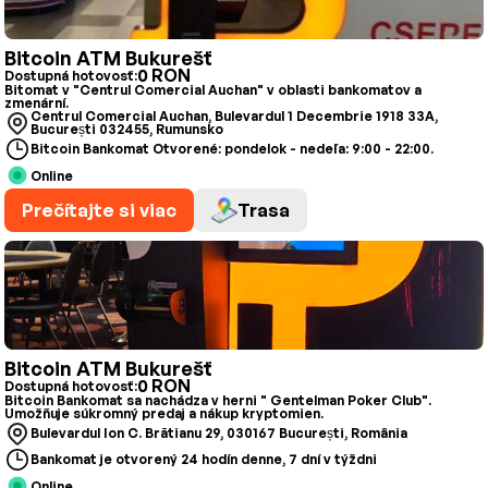
Bitcoin ATM Bukurešť
0 RON
Dostupná hotovosť:
Bitomat v "Centrul Comercial Auchan" v oblasti bankomatov a
zmenární.
Centrul Comercial Auchan, Bulevardul 1 Decembrie 1918 33A,
București 032455, Rumunsko
Bitcoin Bankomat Otvorené: pondelok - nedeľa: 9:00 - 22:00.
Online
Prečítajte si viac
Trasa
Bitcoin ATM Bukurešť
0 RON
Dostupná hotovosť:
Bitcoin Bankomat sa nachádza v herni " Gentelman Poker Club".
Umožňuje súkromný predaj a nákup kryptomien.
Bulevardul Ion C. Brătianu 29, 030167 București, România
Bankomat je otvorený 24 hodín denne, 7 dní v týždni
Online