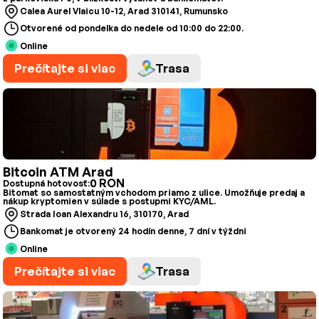
Calea Aurel Vlaicu 10-12, Arad 310141, Rumunsko
Otvorené od pondelka do nedele od 10:00 do 22:00.
Online
Prečítajte si viac
Trasa
Bitcoin ATM Arad
0 RON
Dostupná hotovosť:
Bitomat so samostatným vchodom priamo z ulice. Umožňuje predaj a
nákup kryptomien v súlade s postupmi KYC/AML.
Strada Ioan Alexandru 16, 310170, Arad
Bankomat je otvorený 24 hodín denne, 7 dní v týždni
Online
Prečítajte si viac
Trasa