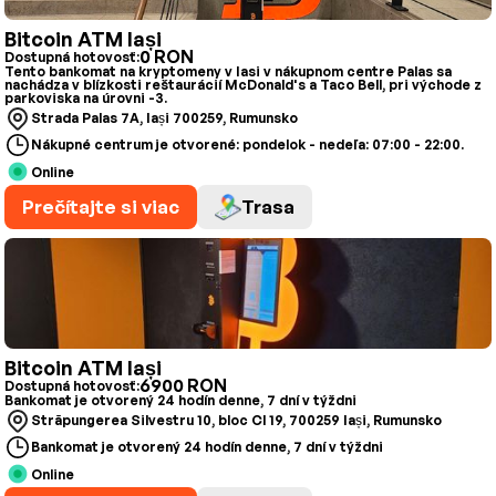
Bitcoin ATM Iași
0 RON
Dostupná hotovosť:
Tento bankomat na kryptomeny v Iasi v nákupnom centre Palas sa
nachádza v blízkosti reštaurácií McDonald's a Taco Bell, pri východe z
parkoviska na úrovni -3.
Strada Palas 7A, Iași 700259, Rumunsko
Nákupné centrum je otvorené: pondelok - nedeľa: 07:00 - 22:00.
Online
Prečítajte si viac
Trasa
Bitcoin ATM Iași
6900 RON
Dostupná hotovosť:
Bankomat je otvorený 24 hodín denne, 7 dní v týždni
Străpungerea Silvestru 10, bloc Cl 19, 700259 Iași, Rumunsko
Bankomat je otvorený 24 hodín denne, 7 dní v týždni
Online