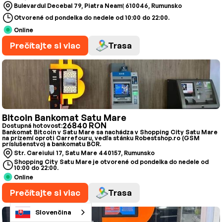
Bulevardul Decebal 79, Piatra Neamț 610046, Rumunsko
Otvorené od pondelka do nedele od 10:00 do 22:00.
Online
Prečítajte si viac
Trasa
Bitcoin Bankomat Satu Mare
26840 RON
Dostupná hotovosť:
Bankomat Bitcoin v Satu Mare sa nachádza v Shopping City Satu Mare
na prízemí oproti Carrefouru, vedľa stánku Robestshop.ro (GSM
príslušenstvo) a bankomatu BCR.
Str. Careiului 17, Satu Mare 440157, Rumunsko
Shopping City Satu Mare je otvorené od pondelka do nedele od
10:00 do 22:00.
Online
Prečítajte si viac
Trasa
Slovenčina