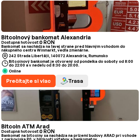
Bitcoinový bankomat Alexandria
0 RON
Dostupná hotovosť:
Bankomat sa nachádza na ľavej strane pred hlavným vchodom do
nákupného centra Winmarkt, vedľa zmenárne.
242 Strada Libertății, 140072 Alexandria, Rumunsko
Bitcoinový bankomat je otvorený od pondelka do soboty od 8:00
do 22:00 a v nedeľu od 8:30 do 20:00.
Online
Prečítajte si viac
Trasa
Bitcoin ATM Arad
0 RON
Dostupná hotovosť:
Bankomat na bitcoiny sa nachádza na prízemí budovy ARAD pri vchode
z parkoviska P0, v blízkosti výťahov a bankomatov.