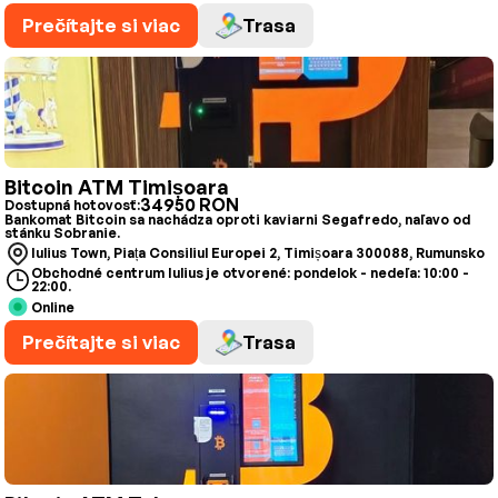
Prečítajte si viac
Trasa
Bitcoin ATM Timișoara
34950 RON
Dostupná hotovosť:
Bankomat Bitcoin sa nachádza oproti kaviarni Segafredo, naľavo od
stánku Sobranie.
Iulius Town, Piața Consiliul Europei 2, Timișoara 300088, Rumunsko
Obchodné centrum Iulius je otvorené: pondelok - nedeľa: 10:00 -
22:00.
Online
Prečítajte si viac
Trasa