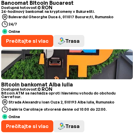
Bancomat Bitcoin Bucarest
0 RON
Dostupná hotovosť:
24-hodinový bankomat na kryptomeny v Bukurešti.
Bulevardul Gheorghe Duca 6, 011017 București, Rumunsko
24/7
Online
Prečítajte si viac
Trasa
Bitcoin bankomat Alba Iulia
0 RON
Dostupná hotovosť:
Bitcoin ATM sa nachádza oproti hlavnému vchodu do obchodu
Carrefour.
Strada Alexandru Ioan Cuza 2, 510193 Alba Iulia, Rumunsko
Galéria Carolina je otvorená denne od 10:00 do 22:00.
Online
Prečítajte si viac
Trasa