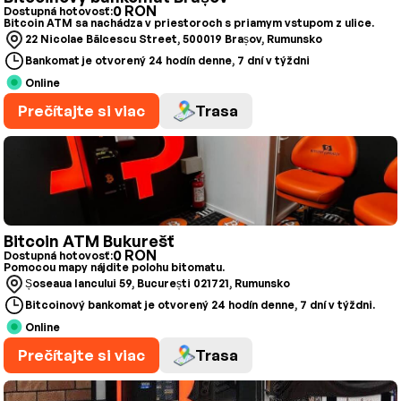
0 RON
Dostupná hotovosť:
Bitcoin ATM sa nachádza v priestoroch s priamym vstupom z ulice.
22 Nicolae Bălcescu Street, 500019 Brașov, Rumunsko
Bankomat je otvorený 24 hodín denne, 7 dní v týždni
Online
Prečítajte si viac
Trasa
Bitcoin ATM Bukurešť
0 RON
Dostupná hotovosť:
Pomocou mapy nájdite polohu bitomatu.
Șoseaua Iancului 59, București 021721, Rumunsko
Bitcoinový bankomat je otvorený 24 hodín denne, 7 dní v týždni.
Online
Prečítajte si viac
Trasa