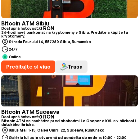
Bitcoin ATM Sibiu
0 RON
Dostupná hotovosť:
24-hodinový bankomat na kryptomeny v Sibiu. Predáte a kúpite tu
kryptomeny.
Strada Faurului 14, 557260 Sibiu, Rumunsko
24/7
Online
Prečítajte si viac
Trasa
Bitcoin ATM Suceava
0 RON
Dostupná hotovosť:
Bitcoin ATM sa nachádza pred obchodmi Le Cooper a KVL a v blízkosti
detského ihriska.
Iulius Mall 1-15, Calea Unirii 22, Suceava, Rumunsko
Galéria Iulius je otvorená od pondelka do nedele: 10:00 - 22:00