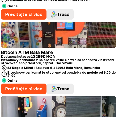
Online
Prečítajte si viac
Trasa
Bitcoin ATM Baia Mare
32590 RON
Dostupná hotovosť:
Bitcoinový bankomat v Baia Mare Value Centre sa nachádza v blízkosti
stravovacieho priestoru, naproti Carrefouru.
53 Regele Mihai I Boulevard, 430013 Baia Mare, Rumunsko
Bitcoinový bankomat je otvorený od pondelka do nedele od 9:00 do
21:00.
Online
Prečítajte si viac
Trasa