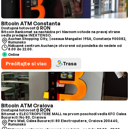
Bitcoin ATM Constanta
0 RON
Dostupná hotovosť:
Bitcoin Bankomat sa nachádza pri hlavnom vchode na pravej strane
vedľa predajne INEXTENSO.
Auchan Shopping City, Șoseaua Mangaliei 195A, Constanța 900082,
Rumunsko
Nákupné centrum Auchan je otvorené od pondelka do nedele od
8.00 do 22.00.
Online
Prečítajte si viac
Trasa
Bitcoin ATM Craiova
0 RON
Dostupná hotovosť:
Bitomat v ELECTROPUTERE MALL na prvom poschodí vedľa KFC Calea
București No 80, Craiova
Parc Mall, Calea București 80 Electroputere, Craiova 200440,
Rumunsko